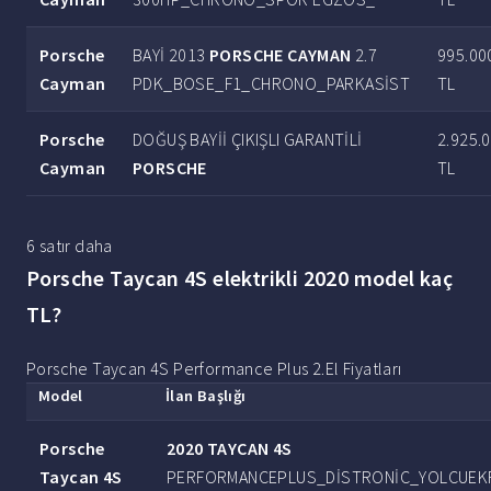
Porsche
BAYİ 2013
PORSCHE CAYMAN
2.7
995.00
Cayman
PDK_BOSE_F1_CHRONO_PARKASİST
TL
Porsche
DOĞUŞ BAYİİ ÇIKIŞLI GARANTİLİ
2.925.
Cayman
PORSCHE
TL
6 satır daha
Porsche Taycan 4S elektrikli 2020 model kaç
TL?
Porsche Taycan 4S Performance Plus 2.El Fiyatları
Model
İlan Başlığı
Porsche
2020 TAYCAN 4S
Taycan 4S
PERFORMANCEPLUS_DİSTRONİC_YOLCUEK