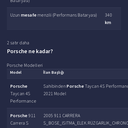
Bataryası)
Uzun
mesafe
menzili (Performans Bataryası)
340
km
2 satır daha
Porsche ne kadar?
Porsche Modelleri
Model
İlan Başlığı
Porsche
Sahibinden
Porsche
Taycan 4S Performan
Taycan 4S
2021 Model
Performance
Porsche
911
2005 911 CARRERA
Carrera S
S_BOSE_ISITMA_ELEK.RÜZGARLIK_CHRON