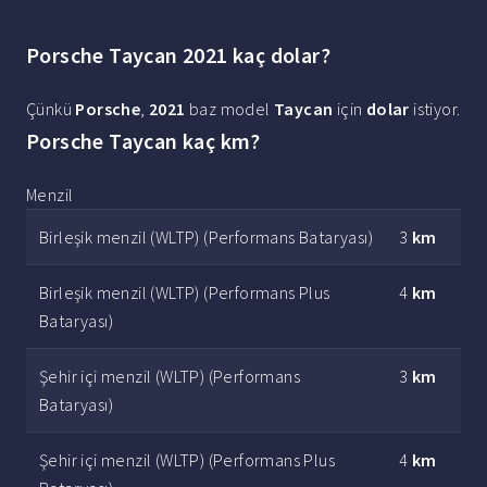
Porsche Taycan 2021 kaç dolar?
Çünkü
Porsche
,
2021
baz model
Taycan
için
dolar
istiyor.
Porsche Taycan kaç km?
Menzil
Birleşik menzil (WLTP) (Performans Bataryası)
3
km
Birleşik menzil (WLTP) (Performans Plus
4
km
Bataryası)
Şehir içi menzil (WLTP) (Performans
3
km
Bataryası)
Şehir içi menzil (WLTP) (Performans Plus
4
km