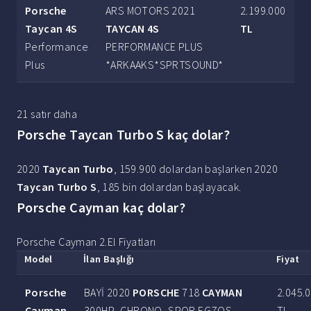
Porsche
ARS MOTORS 2021
2.199.000
Taycan 4S
TAYCAN 4S
TL
Performance
PERFORMANCE PLUS
Plus
*ARKAAKS*SPRTSOUND*
21 satır daha
Porsche Taycan Turbo S kaç dolar?
2020
Taycan Turbo
, 159.900 dolardan başlarken 2020
Taycan Turbo S
, 185 bin dolardan başlayacak.
Porsche Cayman kaç dolar?
Porsche Cayman 2.El Fiyatları
Model
İlan Başlığı
Fiyat
Porsche
BAYİ 2020
PORSCHE
718
CAYMAN
2.045.
Cayman
300HP_CHRONO_SPOR EGZOS_
TL