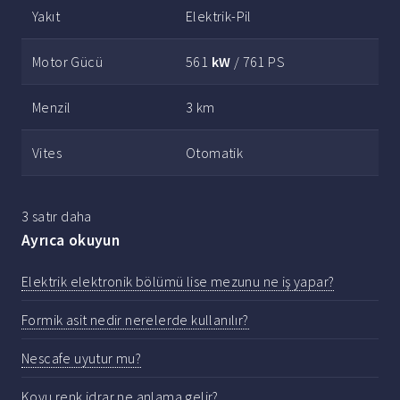
Yakıt
Elektrik-Pil
Motor Gücü
561
kW
/ 761 PS
Menzil
3 km
Vites
Otomatik
3 satır daha
Ayrıca okuyun
Elektrik elektronik bölümü lise mezunu ne iş yapar?
Formik asit nedir nerelerde kullanılır?
Nescafe uyutur mu?
Koyu renk idrar ne anlama gelir?