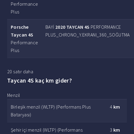
Performance
Plus
Porsche
BAYİ
2020 TAYCAN 4S
PERFORMANCE
Taycan 4S
PLUS_CHRONO_Y.EKRANI_360_SOĞUTMA
Performance
Plus
20 satır daha
Taycan 4S kaç km gider?
Menzil
Birleşik menzil (WLTP) (Performans Plus
4
km
Bataryası)
Şehir içi menzil (WLTP) (Performans
3
km