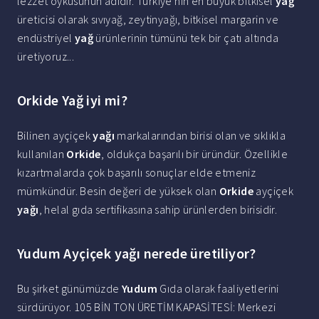
lezzet öyküsünün adıdır. Türkiye'nin en büyük bitkisel
yağ
üreticisi olarak sıvıyağ, zeytinyağı, bitkisel margarin ve
endüstriyel
yağ
ürünlerinin tümünü tek bir çatı altında
üretiyoruz...
Orkide Yağ iyi mi?
Bilinen ayçiçek
yağı
markalarından birisi olan ve sıklıkla
kullanılan
Orkide
, oldukça başarılı bir üründür. Özellikle
kızartmalarda çok başarılı sonuçlar elde etmeniz
mümkündür. Besin değeri de yüksek olan
Orkide
ayçiçek
yağı
, helal gıda sertifikasına sahip ürünlerden birisidir.
Yudum Ayçiçek yağı nerede üretiliyor?
Bu şirket günümüzde
Yudum
Gıda olarak faaliyetlerini
sürdürüyor. 105 BİN TON ÜRETİM KAPASİTESİ: Merkezi