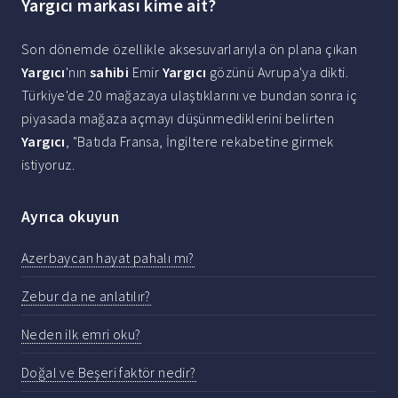
Yargıcı markası kime ait?
Son dönemde özellikle aksesuvarlarıyla ön plana çıkan
Yargıcı
'nın
sahibi
Emir
Yargıcı
gözünü Avrupa'ya dikti.
Türkiye'de 20 mağazaya ulaştıklarını ve bundan sonra iç
piyasada mağaza açmayı düşünmediklerini belirten
Yargıcı
, "Batıda Fransa, İngiltere rekabetine girmek
istiyoruz.
Ayrıca okuyun
Azerbaycan hayat pahalı mı?
Zebur da ne anlatılır?
Neden ilk emri oku?
Doğal ve Beşeri faktör nedir?