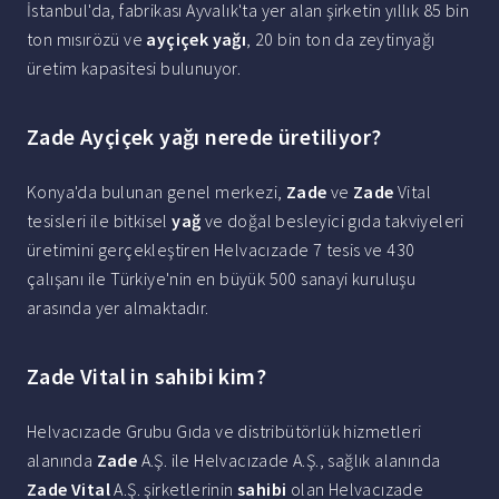
İstanbul'da, fabrikası Ayvalık'ta yer alan şirketin yıllık 85 bin
ton mısırözü ve
ayçiçek yağı
, 20 bin ton da zeytinyağı
üretim kapasitesi bulunuyor.
Zade Ayçiçek yağı nerede üretiliyor?
Konya'da bulunan genel merkezi,
Zade
ve
Zade
Vital
tesisleri ile bitkisel
yağ
ve doğal besleyici gıda takviyeleri
üretimini gerçekleştiren Helvacızade 7 tesis ve 430
çalışanı ile Türkiye'nin en büyük 500 sanayi kuruluşu
arasında yer almaktadır.
Zade Vital in sahibi kim?
Helvacızade Grubu Gıda ve distribütörlük hizmetleri
alanında
Zade
A.Ş. ile Helvacızade A.Ş., sağlık alanında
Zade Vital
A.Ş. şirketlerinin
sahibi
olan Helvacızade