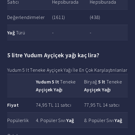
Satıcı
Hepsiburada
Hepsiburada
Değerlendirmeler
(1611)
(438)
Yağ
Türü
-
-
5 litre Yudum Ayçiçek yağı kaç lira?
Yudum 5 lt Teneke Ayçiçek Yağı İle En Çok Karşılaştırılanlar
Yudum 5 lt
Teneke
Biryağ
5 lt
Teneke
Ayçiçek Yağı
Ayçiçek Yağı
Fiyat
74,95 TL 11 satıcı
77,95 TL 14 satıcı
Popülerlik
4. Popüler Sıvı
Yağ
8. Popüler Sıvı
Yağ