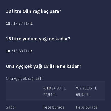
18 litre Olin Yağ kaç para?
18
lt17,77 TL/
lt
.
18 litre yudum yağı ne kadar?
18
lt15,83 TL/
lt
.
Ona Ayçiçek yağı 18 litre ne kadar?
Ona Ayçiçek Yağı 18 lt
%
18
94,90 TL
%2 71,05 TL
77,94 TL
69,95 TL
Satıcı
Hepsiburada
Hepsiburada