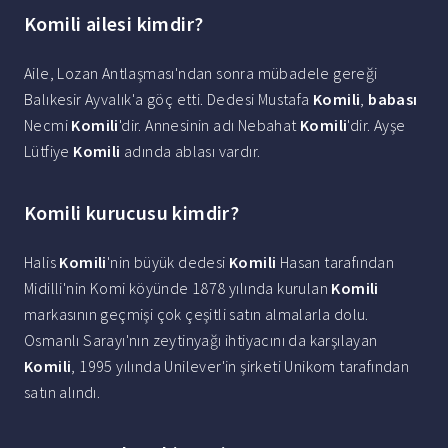
Komili ailesi kimdir?
Aile, Lozan Antlaşması'ndan sonra mübadele gereği
Balıkesir Ayvalık'a göç etti. Dedesi Mustafa
Komili
,
babası
Necmi
Komili
'dir. Annesinin adı Nebahat
Komili
'dir. Ayşe
Lütfiye
Komili
adında ablası vardır.
Komili kurucusu kimdir?
Halis
Komili
'nin büyük dedesi
Komili
Hasan tarafından
Midilli'nin Komi köyünde 1878 yılında kurulan
Komili
markasının geçmişi çok çeşitli satın almalarla dolu.
Osmanlı Sarayı'nın zeytinyağı ihtiyacını da karşılayan
Komili
, 1995 yılında Unilever'in şirketi Unikom tarafından
satın alındı.