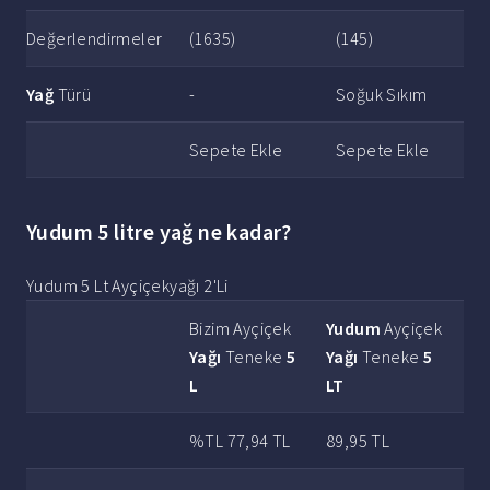
Değerlendirmeler
(1635)
(145)
Yağ
Türü
-
Soğuk Sıkım
Sepete Ekle
Sepete Ekle
Yudum 5 litre yağ ne kadar?
Yudum 5 Lt Ayçiçekyağı 2'Li
Bizim Ayçiçek
Yudum
Ayçiçek
Yağı
Teneke
5
Yağı
Teneke
5
L
LT
%TL 77,94 TL
89,95 TL