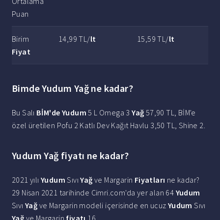
Ortalama
Puan
Birim
14,99 TL/
lt
15,59 TL/
lt
Fiyat
Bimde Yudum Yağ ne kadar?
Bu Salı
BİM'de Yudum
5 L Omega 3
Yağ
57,90 TL, BİM'e
özel üretilen Pofu 2 Katlı Dev Kağıt Havlu 3,50 TL, Shine 2.
Yudum Yağ fiyatı ne kadar?
2021 yılı
Yudum
Sıvı
Yağ
ve Margarin
Fiyatları
ne kadar?
29 Nisan 2021 tarihinde Cimri.com'da yer alan 64
Yudum
Sıvı
Yağ
ve Margarin modeli içerisinde en ucuz
Yudum
Sıvı
Yağ
ve Margarin
fiyatı
16.