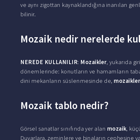
ve aynı zigottan kaynaklandığına inanılan genl
bilinir.
Mozaik nedir nerelerde kul
NEREDE KULLANILIR
:
Mozaikler
, yukarıda gi
dönemlerinde: konutların ve hamamların taban v
dini mekanların süslenmesinde de,
mozaikle
Mozaik tablo nedir?
Görsel sanatlar sınıfında yer alan
mozaik
, küç
Duvarlara, zeminlere ve binaların cephesine ya