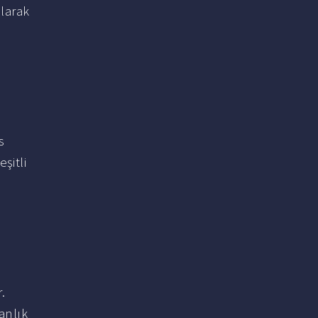
olarak
s
şitli
.
anlık