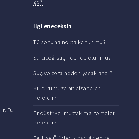
gb?
Ilgileneceksin
TC sonuna nokta konur mu?
Su çiçeği saçlı deride olur mu?
Suç ve ceza neden yasaklandı?
Kültürümüze ait efsaneler
nelerdir?
ır. Bu
Endüstriyel mutfak malzemeleri
nelerdir?
Fethiye Ölüdeniz hangi denize