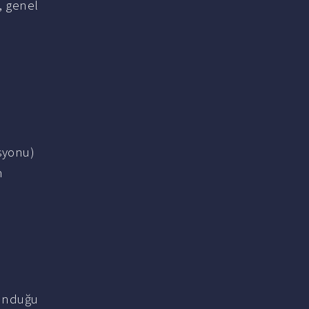
, genel
syonu)
m
lunduğu