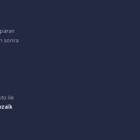
nsparan
an sonra
to ile
ozaik