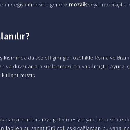
erin değiştirilmesine genetik
mozaik
veya mozaikçilik 
lanılır?
riş kısmında da söz ettiğim gibi, özellikle Roma ve Bizan
e duvarlarının süslenmesi için yapılmıştır. Ayrıca, çe
r
kullanılmıştır.
ük parçaların bir araya getirilmesiyle yapılan resimlerdir
pılabilen bu sanat türü çok eski çağlardan bu yana ins