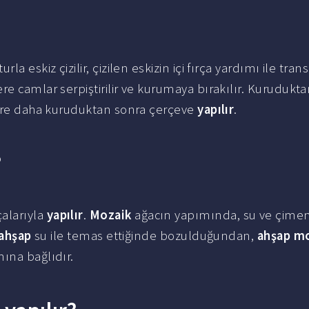
la eskiz çizilir, çizilen eskizin içi fırça yardımı ile tra
re camlar serpiştirilir ve kurumaya bırakılır. Kurudukt
süre daha kuruduktan sonra çerçeve
yapılır
.
?
alarıyla
yapılır
.
Mozaik
ağacın yapımında, su ve çimen
ahşap
su ile temas ettiğinde bozulduğundan,
ahşap m
ına bağlıdır.