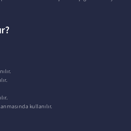
ır?
ılır.
ır.
lır.
anmasında kullanılır.