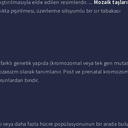
ştırılmasıyla elde edilen resimlerdir. ...
Mozaik taşları
ıkta pişirilmesi, üzerlerine silisyumlu bir sır tabakası
n, farklı genetik yapıda (kromozomal veya tek gen muta
 mozaisizm olarak tanımlanır. Post ve prenatal kromozo
runlardan biridir.
 iki veya daha fazla hücre popülasyonunun bir arada bu