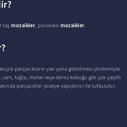
ir?
l taş
mozaikler
, porselen
mozaikler
.
r?
ki küçük parçacıkların yan yana getirilmesi yöntemiyle
, cam, tuğla, metal veya deniz kabuğu gibi çok çeşitli
atında parçacıklar yüzeye yapıştırıcı ile tutturulur.