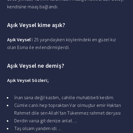
kendisine maaş bağlandı.
Aşık Veysel kime aşık?
Aşık Veysel
'i 25 yaşındayken köylerindeki en güzel kız
olan Esma ile evlendirmişlerdi.
Aşık Veysel ne demiş?
Aşık Veysel
Sözleri;
İnan sana değil kastım, cahille muhabbeti kestim.
Cümle canlı hep topraktan Var olmuştur emir Haktan
Rahmet dile sen Allah'tan Tükenmez rahmet deryası
Derdin varsa git denize anlat. ...
Taş olsam yandım idi. ...