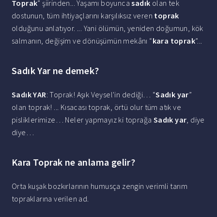
Toprak
” şiirinden... Yaşamı boyunca
sadık
olan tek
dostunun, tüm ihtiyaçlarını karşılıksız veren
toprak
olduğunu anlatıyor. ... Yani ölümün, yeniden doğumun, kök
salmanın, değişim ve dönüşümün mekânı “
kara toprak
”...
Sadık Yar ne demek?
Sadık YAR
: Toprak! Aşık Veysel'in dediği… “
Sadık yar
”
olan toprak! ... Kısacası toprak, örtü olur tüm atık ve
pisliklerimize… Neler yapmayız ki toprağa
Sadık yar
, diye
diye…
Kara Toprak ne anlama gelir?
Orta kuşak bozkırlarının humusça zengin verimli tarım
topraklarına verilen ad.