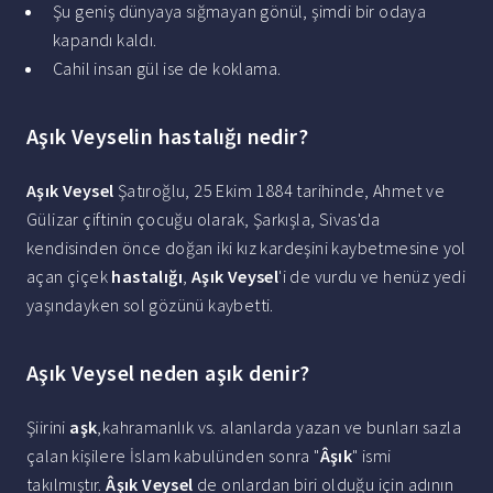
Şu geniş dünyaya sığmayan gönül, şimdi bir odaya
kapandı kaldı.
Cahil insan gül ise de koklama.
Aşık Veyselin hastalığı nedir?
Aşık Veysel
Şatıroğlu, 25 Ekim 1884 tarihinde, Ahmet ve
Gülizar çiftinin çocuğu olarak, Şarkışla, Sivas'da
kendisinden önce doğan iki kız kardeşini kaybetmesine yol
açan çiçek
hastalığı
,
Aşık Veysel
'i de vurdu ve henüz yedi
yaşındayken sol gözünü kaybetti.
Aşık Veysel neden aşık denir?
Şiirini
aşk
,kahramanlık vs. alanlarda yazan ve bunları sazla
çalan kişilere İslam kabulünden sonra "
Âşık
" ismi
takılmıştır.
Âşık Veysel
de onlardan biri olduğu için adının