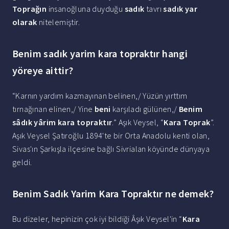
Toprağın
insanoğluna duyduğu
sadık
tavrı
sadık yar
olarak
nitelemiştir.
Benim sadık yarim kara topraktır hangi
yöreye aittir?
“Karnın yardım kazmayınan belinen,/ Yüzün yırttım
tırnağınan elinen,/ Yine
beni
karşıladı gülünen,/
Benim
sâdık yârim kara topraktır
.” Aşık Veysel, “
Kara Toprak
”.
Aşık Veysel Şatıroğlu 1894'te bir Orta Anadolu kenti olan,
Sivas'ın Şarkışla ilçesine bağlı Sivrialan köyünde dünyaya
geldi.
Benim Sadık Yarim Kara Topraktır ne demek?
Bu dizeler, hepinizin çok iyi bildiği Âşık Veysel'in “
Kara