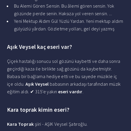
Bu Alemi Gören Sensin. Bu âlemi gören sensin. Yok
gözünde perde senin. Haksıza yol veren sensin. ...
Yeni Mektup Aldım Gül Yüzlü Yardan. Yeni mektup aldım
gülyüzlü yârdan. Gözletme yolları, gel deyi yazmış
Aşık Veysel kaç eseri var?
Çiçek hastalığı sonucu sol gözünü kaybetti ve daha sonra
geçirdiği kaza ile birlikte sağ gözünü da kaybetmiştir.
Babası bir bağlama hediye etti ve bu sayede müzikle iç
içe oldu.
Aşık Veysel
babasının arkadaşı tarafından müzik
eğitim aldı. ✔ 315'e yakın
eseri vardır
.
Kara toprak kimin eseri?
Kara Toprak
şiiri - AŞIK Veysel Şatıroğlu.