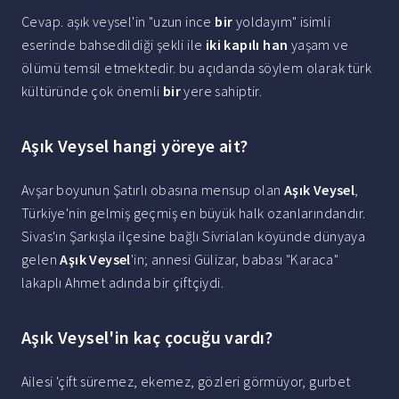
Cevap. aşık veysel'in "uzun ince
bir
yoldayım" isimli
eserinde bahsedildiği şekli ile
iki kapılı han
yaşam ve
ölümü temsil etmektedir. bu açıdanda söylem olarak türk
kültüründe çok önemli
bir
yere sahiptir.
Aşık Veysel hangi yöreye ait?
Avşar boyunun Şatırlı obasına mensup olan
Aşık Veysel
,
Türkiye'nin gelmiş geçmiş en büyük halk ozanlarındandır.
Sivas'ın Şarkışla ilçesine bağlı Sivrialan köyünde dünyaya
gelen
Aşık Veysel
'in; annesi Gülizar, babası "Karaca"
lakaplı Ahmet adında bir çiftçiydi.
Aşık Veysel'in kaç çocuğu vardı?
Ailesi 'çift süremez, ekemez, gözleri görmüyor, gurbet