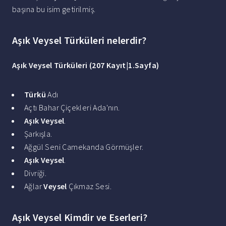
başına bu isim getirilmiş.
Aşık Veysel Türküleri nelerdir?
Aşık Veysel Türküleri
(207 Kayıt|1.Sayfa)
Türkü
Adı
Açtı Bahar Çiçekleri Ada'nın.
Aşık Veysel
.
Şarkışla.
Ağgül Seni Camekanda Görmüşler.
Aşık Veysel
.
Divriği.
Ağlar
Veysel
Çıkmaz Sesi.
Aşık Veysel Kimdir ve Eserleri?