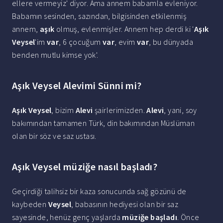
ellere vermeyiz' diyor. Ama annem babamla evleniyor.
Babamın sesinden, sazından, bilgisinden etkilenmiş
annem,
aşık
olmuş, evlenmişler. Annem hep derdi ki '
Aşık
Veysel
'im
var
, 6 çocuğum
var
, evim
var
, bu dünyada
benden mutlu kimse yok'.
Aşık Veysel Alevimi Sünni mi?
Aşık Veysel
, bizim
Alevi
şairlerimizden.
Alevi
, yani, soy
bakımından tamamen Türk, din bakımından Müslüman
olan bir söz ve saz ustası.
Aşık Veysel müziğe nasıl başladı?
Geçirdiği talihsiz bir kaza sonucunda sağ gözünü de
kaybeden
Veysel
, babasının hediyesi olan bir saz
sayesinde, henüz genç yaşlarda
müziğe başladı
. Önce