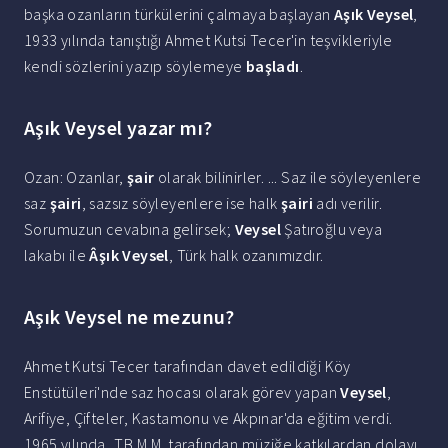
başka ozanların türkülerini çalmaya başlayan
Aşık Veysel
,
1933 yılında tanıştığı Ahmet Kutsi Tecer'in teşvikleriyle
kendi sözlerini yazıp söylemeye
başladı
.
Aşık Veysel yazar mı?
Ozan: Ozanlar,
şair
olarak bilinirler. ... Saz ile söyleyenlere
saz
şairi
, sazsız söyleyenlere ise halk
şairi
adı verilir.
Sorumuzun cevabına gelirsek;
Veysel
Şatıroğlu veya
lakabı ile
Âşık Veysel
, Türk halk ozanımızdır.
Aşık Veysel ne mezunu?
Ahmet Kutsi Tecer tarafından davet edildiği Köy
Enstütüleri'nde saz hocası olarak görev yapan
Veysel
,
Arifiye, Çifteler, Kastamonu ve Akpınar'da eğitim verdi.
1965 yılında, T.B.M.M. tarafından müziğe katkılardan dolayı