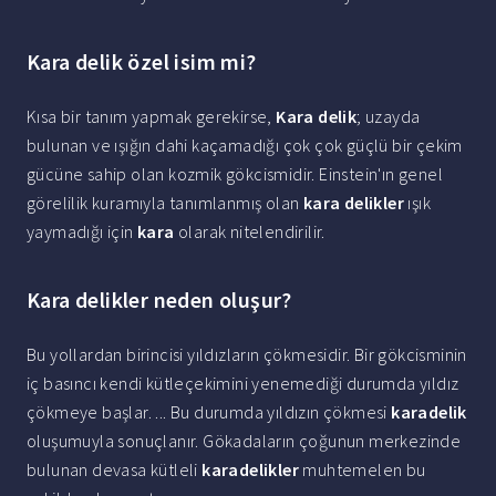
Kara delik özel isim mi?
Kısa bir tanım yapmak gerekirse,
Kara delik
; uzayda
bulunan ve ışığın dahi kaçamadığı çok çok güçlü bir çekim
gücüne sahip olan kozmik gökcismidir. Einstein'ın genel
görelilik kuramıyla tanımlanmış olan
kara delikler
ışık
yaymadığı için
kara
olarak nitelendirilir.
Kara delikler neden oluşur?
Bu yollardan birincisi yıldızların çökmesidir. Bir gökcisminin
iç basıncı kendi kütleçekimini yenemediği durumda yıldız
çökmeye başlar. ... Bu durumda yıldızın çökmesi
karadelik
oluşumuyla sonuçlanır. Gökadaların çoğunun merkezinde
bulunan devasa kütleli
karadelikler
muhtemelen bu