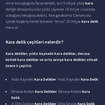
önce kavuştuğunu farzedersek, son 5 milyar yılda
kara
deliğe dönüşmüş olan yıldız sayısının 10 milyar civarında
olduğunu hesaplayabiliriz. Yani galaksimiz Samanyolu
içinde başıboş halde dolanan “en az” 10 milyar
kara delik
mevcut.
Kara delik çeşitleri nelerdir?
Kara delikler
, yıldız kaynaklı
kara delikler
, devasa
kütleli
kara delikler
ve orta seviye
kara delikler
olmak
üzere 3 çeşittir.
Yıldız Kaynaklı
Kara Delikler
. Yıldız Kaynaklı
Kara Delik
.
...
Devasa Kütleli
Kara Delikler
. Devasa Kütleli
Kara
Delik
. ...
3. Orta Seviye
Kara Delikler
. Orta Seviye
Kara Delik
.