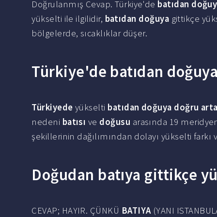
Doğrulanmış Cevap. Türkiye'de
batıdan doğu
yükselti ile ilgilidir,
batıdan doğuya
gittikçe yük
bölgelerde, sıcaklıklar düşer.
Türkiye'de batıdan doğuya
Türkiyede
yükselti
batıdan doğuya doğru art
nedeni
batısı
ve
doğusu
arasında 19 meridyen
şekillerinin dağılımından dolayı yükselti farkı v
Doğudan batıya gittikçe yü
CEVAP; HAYIR. ÇÜNKÜ
BATIYA
(YANI ISTANBUL