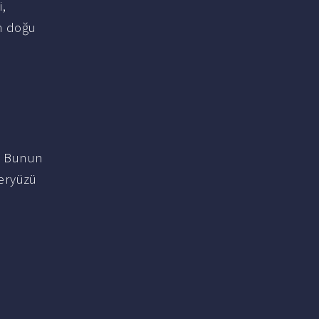
,
an doğu
. Bunun
yeryüzü