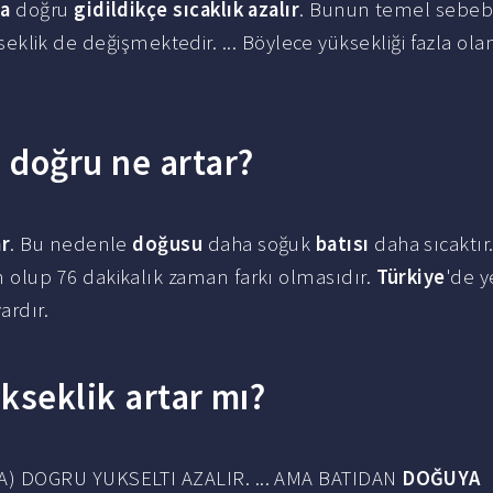
ya
doğru
gidildikçe sıcaklık azalır
. Bunun temel sebebi
seklik de değişmektedir. ... Böylece yüksekliği fazla ol
 doğru ne artar?
ar
. Bu nedenle
doğusu
daha soğuk
batısı
daha sıcaktır
 olup 76 dakikalık zaman farkı olmasıdır.
Türkiye
'de 
ardır.
kseklik artar mı?
A) DOGRU YUKSELTI AZALIR. ... AMA BATIDAN
DOĞUYA