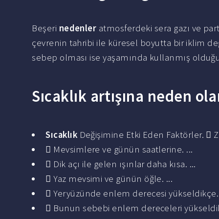
Beşeri
nedenler
atmosferdeki sera gazı ve par
çevrenin tahribi ile küresel boyutta bir iklim 
sebep olması ise yaşamında kullanmış olduğu 
Sıcaklık artışına neden ol
Sıcaklık
Değişimine Etki Eden Faktörler.  Z
 Mevsimlere ve günün saatlerine. ...
 Dik açı ile gelen ışınlar daha kısa. ...
 Yaz mevsimi ve günün öğle. ...
 Yeryüzünde enlem derecesi yükseldikçe. .
 Bunun sebebi enlem dereceleri yükseldikç