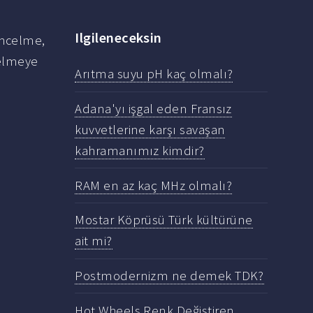
Ilgileneceksin
incelme,
celmeye
Arıtma suyu pH kaç olmalı?
Adana'yı işgal eden Fransız
kuvvetlerine karşı savaşan
kahramanımız kimdir?
RAM en az kaç MHz olmalı?
Mostar Köprüsü Türk kültürüne
ait mi?
Postmodernizm ne demek TDK?
Hot Wheels Renk Değiştiren