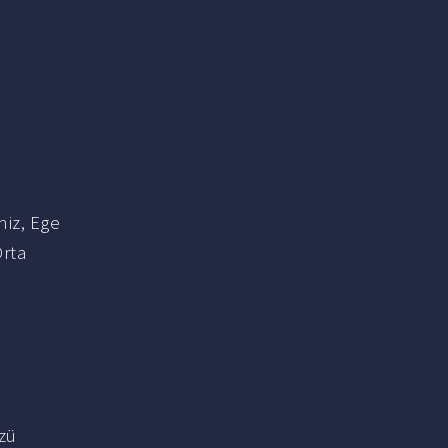
niz, Ege
Orta
üzü