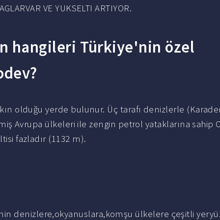
GLARVAR VE YUKSELTI ARTIYOR.
n hangileri Türkiye'nin özel
Eodev?
yakın olduğu yerde bulunur. Üç tarafı denizlerle (Karade
işmiş Avrupa ülkeleri ile zengin petrol yataklarına sahip 
tisi fazladır (1132 m).
enin denizlere,okyanuslara,komşu ülkelere çeşitli yery