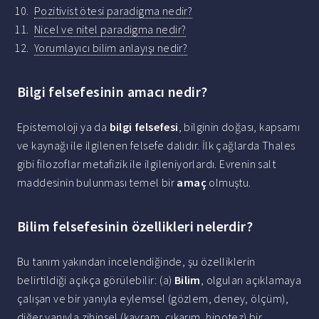
Pozitivist ötesi paradigma nedir?
Nicel ve nitel paradigma nedir?
Yorumlayıcı bilim anlayışı nedir?
Bilgi felsefesinin amacı nedir?
Epistemoloji ya da
bilgi felsefesi
, bilginin doğası, kapsamı
ve kaynağı ile ilgilenen felsefe dalıdır. İlk çağlarda Thales
gibi filozoflar metafizik ile ilgileniyorlardı. Evrenin salt
maddesinin bulunması temel bir
amaç
olmuştu.
Bilim felsefesinin özellikleri nelerdir?
Bu tanım yakından incelendiğinde, şu özelliklerin
belirtildiği açıkça görülebilir: (a)
Bilim
, olguları açıklamaya
çalışan ve bir yanıyla eylemsel (gözlem, deney, ölçüm),
diğer yanıyla zihinsel (kavram, çıkarım, hipotez) bir