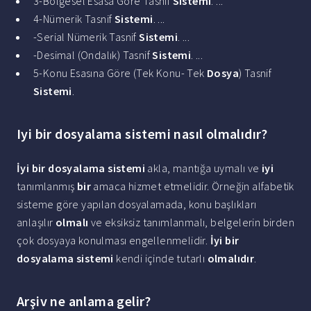
3-Bölgesel Esasa Göre Tasnif
Sistemi
. ...
4-Nümerik Tasnif
Sistemi
. ...
-Serial Nümerik Tasnif
Sistemi
. ...
-Desimal (Ondalık) Tasnif
Sistemi
. ...
5-Konu Esasına Göre (Tek Konu- Tek
Dosya
) Tasnif
Sistemi
.
Iyi bir dosyalama sistemi nasıl olmalıdır?
İyi bir dosyalama sistemi
akla, mantığa uymalı ve
iyi
tanımlanmış
bir
amaca hizmet etmelidir. Örneğin alfabetik
sisteme göre yapılan dosyalamada, konu başlıkları
anlaşılır
olmalı
ve eksiksiz tanımlanmalı, belgelerin birden
çok dosyaya konulması engellenmelidir.
İyi bir
dosyalama sistemi
kendi içinde tutarlı
olmalıdır
.
Arşiv ne anlama gelir?