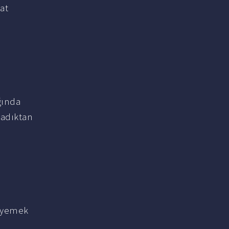
at
ğında
ladıktan
2 yemek