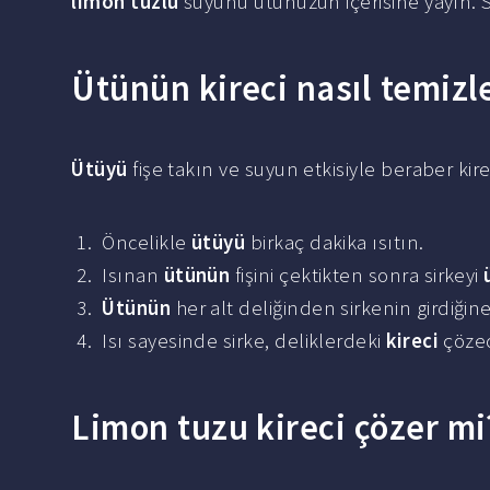
limon tuzlu
suyunu ütünüzün içerisine yayın. So
Ütünün kireci nasıl temizle
Ütüyü
fişe takın ve suyun etkisiyle beraber kir
Öncelikle
ütüyü
birkaç dakika ısıtın.
Isınan
ütünün
fişini çektikten sonra sirkeyi
Ütünün
her alt deliğinden sirkenin girdiğin
Isı sayesinde sirke, deliklerdeki
kireci
çözec
Limon tuzu kireci çözer mi