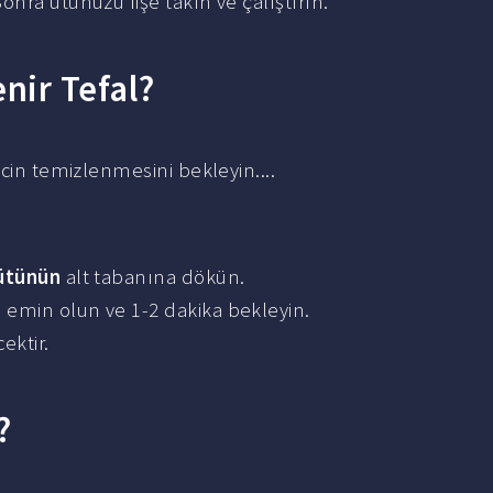
nra ütünüzü fişe takın ve çalıştırın.
nir Tefal?
ecin temizlenmesini bekleyin....
ütünün
alt tabanına dökün.
e emin olun ve 1-2 dakika bekleyin.
ektir.
?