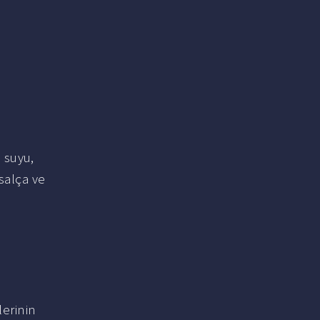
 suyu,
salça ve
erinin