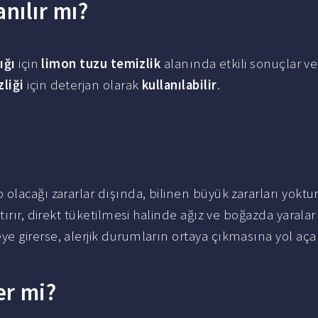
nılır mı?
ığı
için
limon tuzu temizlik
alanında etkili sonuçlar ver
liği
için deterjan olarak
kullanılabilir
.
olacağı zararlar dışında, bilinen büyük zararları yoktu
ırır, direkt tüketilmesi halinde ağız ve boğazda yaralar
ye girerse, alerjik durumların ortaya çıkmasına yol açar
er mi?