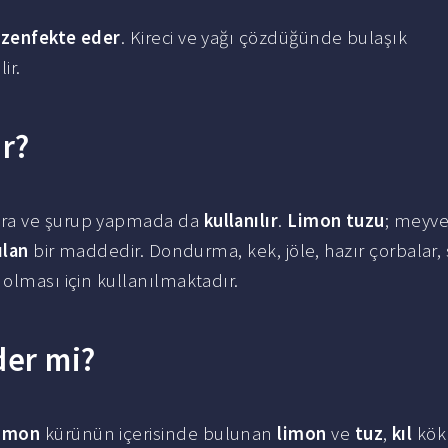
zenfekte eder
. Kireci ve yağı çözdüğünde bulaşık
ir.
ır?
ura ve şurup yapmada da
kullanılır
.
Limon tuzu
; meyve
ılan
bir maddedir. Dondurma, kek, jöle, hazır çorbalar, 
 olması için kullanılmaktadır.
der mi?
imon
kürünün içerisinde bulunan
limon
ve
tuz
,
kıl
kökl