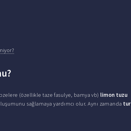
miyor?
mu?
bzelere (özellikle taze fasulye, bamya vb)
limon tuzu
luşumunu sağlamaya yardımcı olur. Aynı zamanda
tu