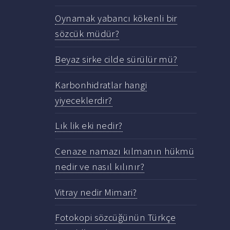
Oynamak yabancı kökenli bir
sözcük müdür?
Beyaz sirke cilde sürülür mü?
Karbonhidratlar hangi
yiyeceklerdir?
Lık lik eki nedir?
Cenaze namazı kılmanın hükmü
nedir ve nasıl kılınır?
Vitray nedir Mimari?
Fotokopi sözcüğünün Türkçe