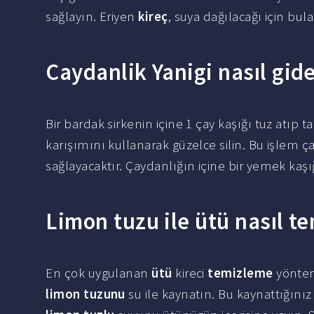
sağlayın. Eriyen
kireç
, suya dağılacağı için bul
Caydanlik Yanigi nasıl gide
Bir bardak sirkenin içine 1 çay kaşığı tuz atıp
karışımını kullanarak güzelce silin. Bu işlem ç
sağlayacaktır. Çaydanlığın içine bir yemek kaş
Limon tuzu ile ütü nasıl te
En çok uygulanan
ütü
kireci
temizleme
yöntem
limon tuzunu
su ile kaynatın. Bu kaynattığını