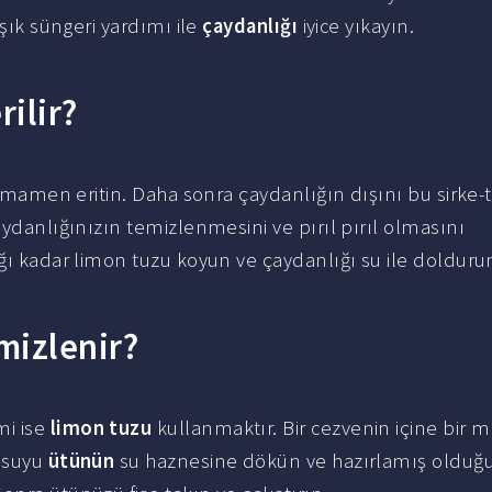
aşık süngeri yardımı ile
çaydanlığı
iyice yıkayın.
rilir?
 tamamen eritin. Daha sonra çaydanlığın dışını bu sirke-
aydanlığınızın temizlenmesini ve pırıl pırıl olmasını
ığı kadar limon tuzu koyun ve çaydanlığı su ile dolduru
mizlenir?
i ise
limon tuzu
kullanmaktır. Bir cezvenin içine bir m
z suyu
ütünün
su haznesine dökün ve hazırlamış olduğ