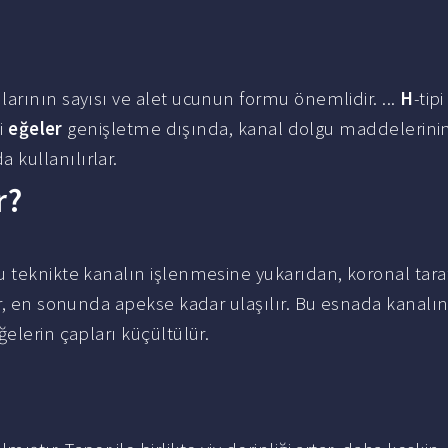
arının sayısı ve alet ucunun formu önemlidir. ...
H
-tip
pi
eğeler
genişletme dışında, kanal dolgu maddelerini
kullanılırlar.
r?
Bu teknikte kanalın işlenmesine yukarıdan, koronal tara
ir, en sonunda apekse kadar ulaşılır. Bu esnada kanalı
elerin çapları küçültülür.