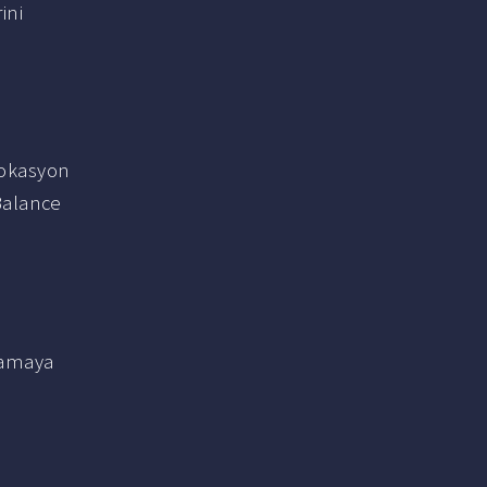
ini
rokasyon
Balance
ğlamaya