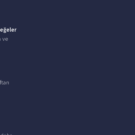
i
eğeler
n ve
ftan
n