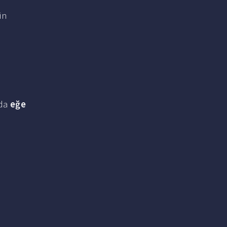
in
ıda
eğe