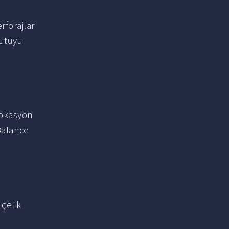
rforajlar
utuyu
rokasyon
Balance
çelik