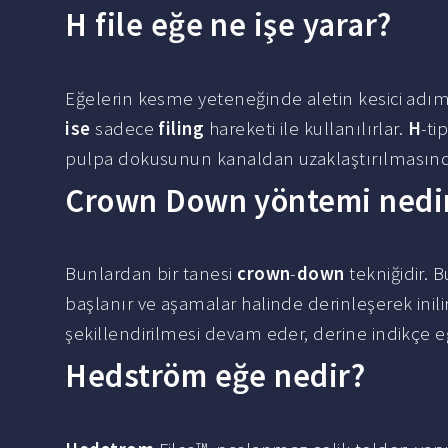
H file eğe ne işe yarar?
Eğelerin kesme yeteneğinde aletin kesici adıml
ise
sadece
filing
hareketi ile kullanılırlar.
H
-ti
pulpa dokusunun kanaldan uzaklaştırılmasında 
Crown Down yöntemi nedi
Bunlardan bir tanesi
crown
-
down
tekniğidir. 
başlanır ve aşamalar halinde derinleşerek inil
şekillendirilmesi devam eder, derine indikçe eğ
Hedström eğe nedir?