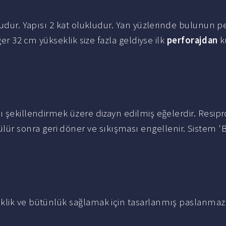
tudur. Yapısı 2 kat olukludur. Yan yüzlerinde bulunun pe
ğer 32 cm yükseklik size fazla geldiyse ilk
perforajdan
k
lı şekillendirmek üzere dizayn edilmiş eğelerdir. Resip
 sonra geri döner ve sıkışması engellenir. Sistem '
neklik ve bütünlük sağlamak için tasarlanmış paslanmaz 