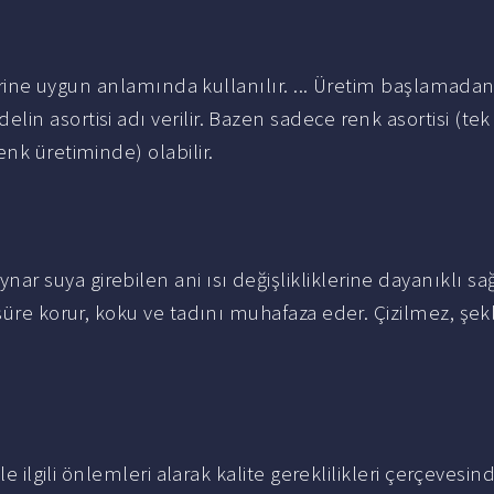
rbirine uygun anlamında kullanılır. ... Üretim başlamada
in asortisi adı verilir. Bazen sadece renk asortisi (te
nk üretiminde) olabilir.
 suya girebilen ani ısı değişlikliklerine dayanıklı sağ
süre korur, koku ve tadını muhafaza eder. Çizilmez, şekl
le ilgili önlemleri alarak kalite gereklilikleri çerçevesin