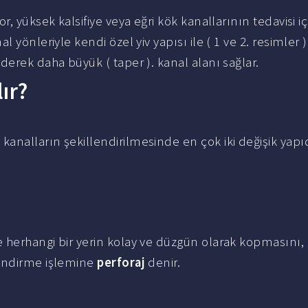
r, yüksek kalsifiye veya eğri kök kanallarının tedavisi iç
 yönleriyle kendi özel yiv yapısı ile ( 1 ve 2. resimler )
erek daha büyük ( taper ). kanal alanı sağlar.
ır?
kanalların şekillendirilmesinde en çok iki değişik yap
 herhangi bir yerin kolay ve düzgün olarak kopmasını,
lendirme işlemine
perforaj
denir.