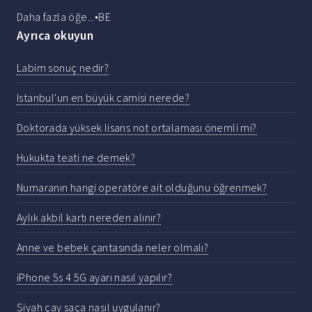
Daha fazla öğe...•BE
Ayrıca okuyun
Labim sonuç nedir?
Istanbul'un en büyük camisi nerede?
Doktorada yüksek lisans not ortalaması önemli mi?
Hukukta teati ne demek?
Numaranın hangi operatöre ait olduğunu öğrenmek?
Aylık akbil kartı nereden alınır?
Anne ve bebek çantasında neler olmalı?
iPhone 5s 4 5G ayarı nasıl yapılır?
Siyah çay saça nasıl uygulanır?