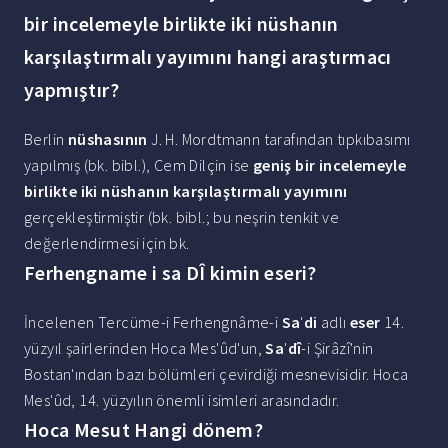
bir incelemeyle birlikte iki nüshanın
karşılaştırmalı yayımını hangi araştırmacı
yapmıştır?
Berlin
nüshasının
J. H. Mordtmann tarafından tıpkıbasımı
yapılmış (bk. bibl.), Cem Dilçin ise
geniş bir incelemeyle
birlikte iki nüshanın karşılaştırmalı yayımını
gerçekleştirmiştir (bk. bibl.; bu neşrin tenkit ve
değerlendirmesi için bk.
Ferhengname i sa DÎ kimin eseri?
İncelenen Tercüme-i Ferhengnâme-i
Sa
'
di
adlı
eser
14.
yüzyıl şairlerinden Hoca Mes'ûd'un,
Sa
'
dî
-i Şirâzî'nin
Bostan'ından bazı bölümleri çevirdiği mesnevisidir. Hoca
Mes'ûd, 14. yüzyılın önemli isimleri arasındadır.
Hoca Mesut Hangi dönem?