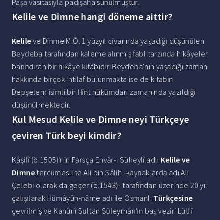
Paşa vasıtasıyla padişaha sunulmuştur.
Kelile ve Dimne hangi döneme aittir?
Kelile
ve Dinme M.Ö. 1 yüzyıl civarında yaşadığı düşünülen
Beydeba tarafından kaleme alınmış fabl tarzında hikâyeler
barındıran bir hikâye kitabıdır. Beydeba'nın yaşadığı zaman
hakkında birçok ihtilaf bulunmakta ise de kitabın
Depşelem isimli bir Hint hükümdarı zamanında yazıldığı
düşünülmektedir.
Kul Mesud Kelile ve Dimne neyi Türkçeye
çeviren Türk beyi kimdir?
Kâşifî (ö.1505)'nin Farsça Envâr-ı Süheylî adlı
Kelile ve
Dimne
tercümesi ise Ali bin Sâlih -kaynaklarda adı Ali
Çelebi olarak da geçer (ö.1543)- tarafından üzerinde 20 yıl
çalışılarak Hümâyûn-nâme adı ile Osmanlı
Türkçesine
çevrilmiş ve Kanûnî Sultan Süleymân'ın baş veziri Lütfî