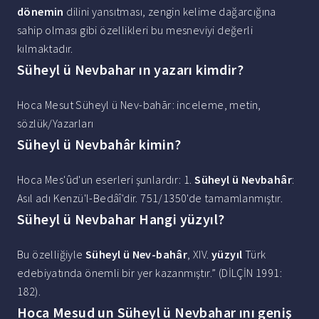
dönemin
dilini yansıtması, zengin kelime dağarcığına
sahip olması gibi özellikleri bu mesneviyi değerli
kılmaktadır.
Süheyl ü Nevbahar ın yazarı kimdir?
Hoca Mesut Süheyl ü Nev-bahār: inceleme, metin,
sözlük/Yazarları
Süheyl ü Nevbahâr kimin?
Hoca Mes'ûd'un eserleri şunlardır: 1.
Süheyl ü Nevbahâr
:
Asıl adı Kenzü'l-Bedâî'dir. 751/1350'de tamamlanmıştır.
Süheyl ü Nevbahar Hangi yüzyıl?
Bu özelliğiyle
Süheyl ü Nev-bahâr
, XIV.
yüzyıl
Türk
edebiyatında önemli bir yer kazanmıştır.” (DİLÇİN 1991:
182).
Hoca Mesud un Süheyl ü Nevbahar ını geniş