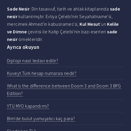
Sade Nesir
: Din tasavvuf, tarih ve ahlak kitaplarında
sade
nesir
kullanılmıştır. Evliya Çelebi'nin Seyahatname'si,
mercimek Ahmed'in kabusnames'si,
Kul Mesut
'un
Kelile
ve Dimne
çevirisi ile Katip Çelebi'nin bazı eserleri
sade
nesir
örnekleridir.
Ayrıca okuyun
Diplopi nasıl tedavi edilir?
Kuveyt Türk hesap numarası nedir?
What is the difference between Doom 3 and Doom 3 BFG
Edition?
YTÜ MYO kapandı mı?
Bim'de bulut yumuşatıcı kaç para?
Skoda kaç TL?