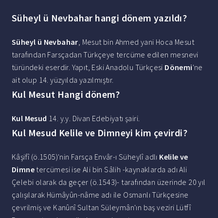
Süheyl ü Nevbahar hangi dönem yazıldı?
Süheyl ü Nevbahar
, Mesut bin Ahmed yani Hoca Mesut
tarafından Farsçadan Türkçeye tercüme edilen mesnevi
türündeki eserdir. Yapıt, Eski Anadolu Türkçesi
Dönemi
'ne
ait olup 14. yüzyılda yazılmıştır.
Kul Mesut Hangi dönem?
Kul Mesud
14. y.y. Divan Edebiyatı şairi.
Kul Mesud Kelile ve Dimneyi kim çevirdi?
Kâşifî (ö.1505)'nin Farsça Envâr-ı Süheylî adlı
Kelile ve
Dimne
tercümesi ise Ali bin Sâlih -kaynaklarda adı Ali
Çelebi olarak da geçer (ö.1543)- tarafından üzerinde 20 yıl
çalışılarak Hümâyûn-nâme adı ile Osmanlı Türkçesine
çevrilmiş ve Kanûnî Sultan Süleymân'ın baş veziri Lütfî