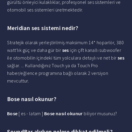
gürültü önleyici kulaklıklar, profesyonel ses sistemleri ve
otomobil ses sistemleri üretmektedir.
Meridian ses sistemi nedir?
Stratejik olarak yerleştirilmiş maksimum 14* hoparlör, 380
watt'lık güç ve daha gür bir
ses
için çift kanallı subwoofer
ile otomobilin içindeki tüm yolculara detaylı ve net bir
ses
sağlar. ... Kullandığınız Touch ya da Touch Pro
haber/eğlence programına bağlı olarak 2 versiyon
mevcuttur.
Bose nasıl okunur?
Bose
[ es - latam ]
Bose nasıl okunur
biliyor musunuz?
SoundBar alırken nelere dikkat edilmeli?