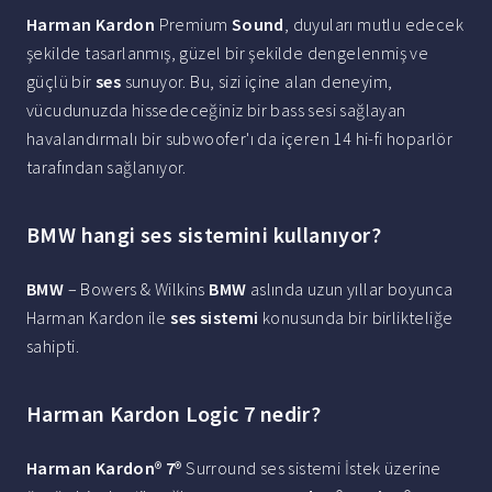
Harman Kardon
Premium
Sound
, duyuları mutlu edecek
şekilde tasarlanmış, güzel bir şekilde dengelenmiş ve
güçlü bir
ses
sunuyor. Bu, sizi içine alan deneyim,
vücudunuzda hissedeceğiniz bir bass sesi sağlayan
havalandırmalı bir subwoofer'ı da içeren 14 hi-fi hoparlör
tarafından sağlanıyor.
BMW hangi ses sistemini kullanıyor?
BMW
– Bowers & Wilkins
BMW
aslında uzun yıllar boyunca
Harman Kardon ile
ses sistemi
konusunda bir birlikteliğe
sahipti.
Harman Kardon Logic 7 nedir?
Harman Kardon
®
7
® Surround ses sistemi İstek üzerine