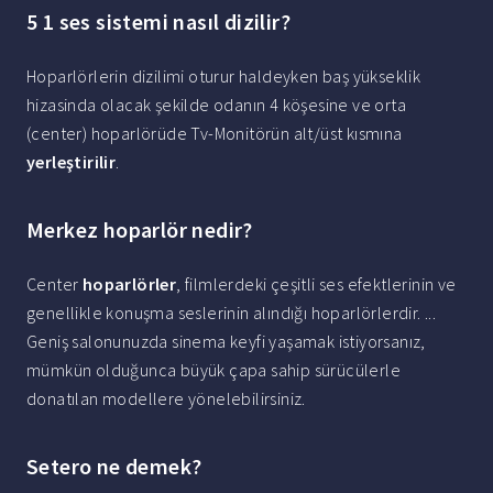
5 1 ses sistemi nasıl dizilir?
Hoparlörlerin dizilimi oturur haldeyken baş yükseklik
hizasinda olacak şekilde odanın 4 köşesine ve orta
(center) hoparlörüde Tv-Monitörün alt/üst kısmına
yerleştirilir
.
Merkez hoparlör nedir?
Center
hoparlörler
, filmlerdeki çeşitli ses efektlerinin ve
genellikle konuşma seslerinin alındığı hoparlörlerdir. ...
Geniş salonunuzda sinema keyfi yaşamak istiyorsanız,
mümkün olduğunca büyük çapa sahip sürücülerle
donatılan modellere yönelebilirsiniz.
Setero ne demek?