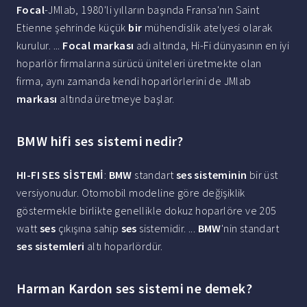
Focal
-JMlab, 1980'li yılların başında Fransa'nın Saint
Etienne şehrinde küçük
bir
mühendislik atelyesi olarak
kurulur. ...
Focal markası
adı altında, Hi-Fi dünyasının en iyi
hoparlör firmalarına sürücü üniteleri üretmekte olan
firma, aynı zamanda kendi hoparlörlerini de JMlab
markası
altında üretmeye başlar.
BMW hifi ses sistemi nedir?
HI-FI SES SİSTEMİ
:
BMW
standart
ses sisteminin
bir üst
versiyonudur. Otomobil modeline göre değişiklik
göstermekle birlikte genellikle dokuz hoparlöre ve 205
watt
ses
çıkışına sahip
ses
sistemidir. ...
BMW
'nin standart
ses sistemleri
altı hoparlördür.
Harman Kardon ses sistemi ne demek?