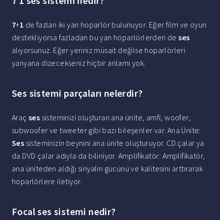
7 1 ses sistemi nedir?
7
+
1
de fazlan iki yan hoparlör bulunuyor. Eğer film ve oyun
destekliyorsa fazladan bu yan hoparlörlerden de
ses
alıyorsunuz. Eğer yeriniz müsait değilse hoparlörleri
yanyana dizecekseniz hiçbir anlamı yok.
Ses sistemi parçaları nelerdir?
Araç
ses
sisteminizi oluşturan ana ünite, amfi, woofer,
subwoofer ve tweeter gibi bazı bileşenler var. Ana Ünite:
Ses
sisteminizin beynini ana ünite oluşturuyor. CD çalar ya
da DVD çalar adıyla da biliniyor. Amplifikatör: Amplifikatör,
ana üniteden aldığı sinyalin gücünü ve kalitesini arttırarak
hoparlörlere iletiyor.
Focal ses sistemi nedir?