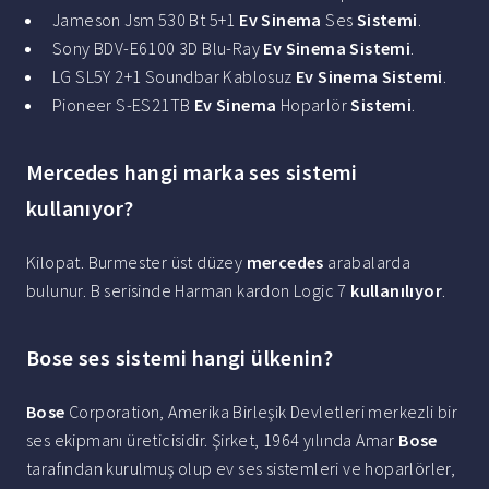
Jameson Jsm 530 Bt 5+1
Ev Sinema
Ses
Sistemi
.
Sony BDV-E6100 3D Blu-Ray
Ev Sinema Sistemi
.
LG SL5Y 2+1 Soundbar Kablosuz
Ev Sinema Sistemi
.
Pioneer S-ES21TB
Ev Sinema
Hoparlör
Sistemi
.
Mercedes hangi marka ses sistemi
kullanıyor?
Kilopat. Burmester üst düzey
mercedes
arabalarda
bulunur. B serisinde Harman kardon Logic 7
kullanılıyor
.
Bose ses sistemi hangi ülkenin?
Bose
Corporation, Amerika Birleşik Devletleri merkezli bir
ses ekipmanı üreticisidir. Şirket, 1964 yılında Amar
Bose
tarafından kurulmuş olup ev ses sistemleri ve hoparlörler,