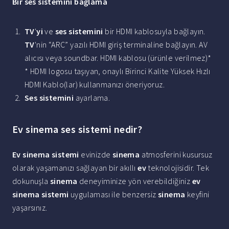
Bir
ses sistemini
bağlama
TV
'
yi
ve
ses sistemini
bir HDMI kablosuyla bağlayın.
TV
'nin “ARC” yazılı HDMI giriş terminaline bağlayın. AV
alıcısı veya soundbar. HDMI kablosu (ürünle verilmez)*
* HDMI logosu taşıyan, onaylı Birinci Kalite Yüksek Hızlı
HDMI Kablo(lar) kullanmanızı öneriyoruz.
Ses sistemini
ayarlama.
Ev sinema ses sistemi nedir?
Ev sinema sistemi
evinizde
sinema
atmosferini kusursuz
olarak yaşamanızı sağlayan bir akıllı
ev
teknolojisidir. Tek
dokunuşla
sinema
deneyiminize yön verebildiğiniz
ev
sinema sistemi
uygulaması ile benzersiz
sinema
keyfini
yaşarsınız.