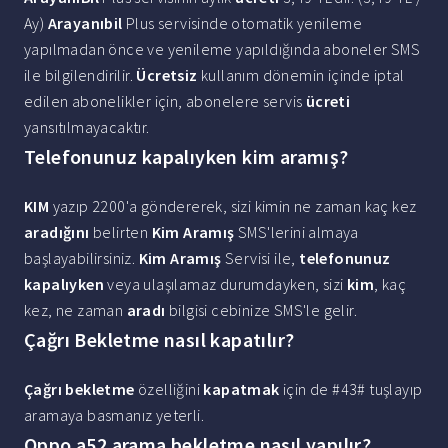
Ay)
Arayanıbil
Plus servisinde otomatik yenileme
yapılmadan önce ve yenileme yapıldığında aboneler SMS
ile bilgilendirilir.
Ücretsiz
kullanım dönemin içinde iptal
edilen abonelikler için, abonelere servis
ücreti
yansıtılmayacaktır.
Telefonunuz kapalıyken kim aramış?
KIM
yazıp 2200'a göndererek, sizi kimin ne zaman kaç kez
aradığını
belirten
Kim Aramış
SMS'lerini almaya
başlayabilirsiniz.
Kim Aramış
Servisi ile,
telefonunuz
kapalıyken
veya ulaşılamaz durumdayken, sizi
kim
, kaç
kez, ne zaman
aradı
bilgisi cebinize SMS'le gelir.
Çağrı Bekletme nasıl kapatılır?
Çağrı bekletme
özelliğini
kapatmak
için de #43# tuşlayıp
aramaya basmanız yeterli.
Oppo a52 arama bekletme nasıl yapılır?