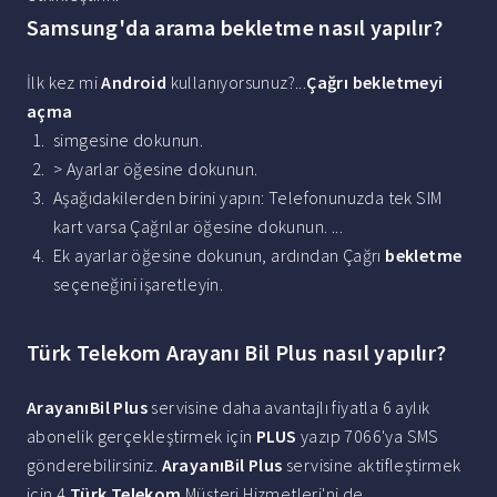
Samsung'da arama bekletme nasıl yapılır?
İlk kez mi
Android
kullanıyorsunuz?...
Çağrı
bekletmeyi
açma
simgesine dokunun.
> Ayarlar öğesine dokunun.
Aşağıdakilerden birini yapın: Telefonunuzda tek SIM
kart varsa Çağrılar öğesine dokunun. ...
Ek ayarlar öğesine dokunun, ardından Çağrı
bekletme
seçeneğini işaretleyin.
Türk Telekom Arayanı Bil Plus nasıl yapılır?
ArayanıBil Plus
servisine daha avantajlı fiyatla 6 aylık
abonelik gerçekleştirmek için
PLUS
yazıp 7066'ya SMS
gönderebilirsiniz.
ArayanıBil Plus
servisine aktifleştirmek
için 4
Türk Telekom
Müşteri Hizmetleri'ni de