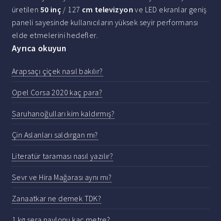
üretilen
50 inç
/ 127
cm televizyon
ve LED ekranlar geniş
paneli sayesinde kullanıcıların yüksek seyir performansı
elde etmelerini hedefler.
Ayrıca okuyun
Arapsaçı çiçek nasıl bakılır?
Opel Corsa 2020 kaç para?
Saruhanoğulları kim kaldırmış?
Çin Aslanları saldırgan mı?
Literatür taraması nasıl yazılır?
Sevr ve Hira Mağarası aynı mı?
Zanaatkar ne demek TDK?
1 kg sera naylonu kaç metre?