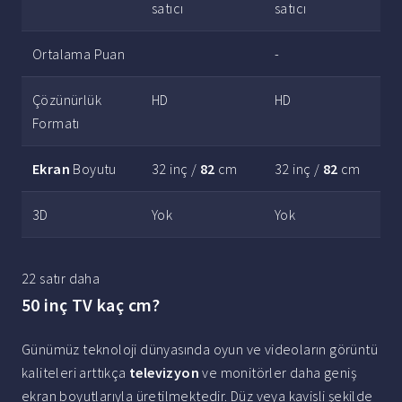
satıcı
satıcı
Ortalama Puan
-
Çözünürlük
HD
HD
Formatı
Ekran
Boyutu
32 inç /
82
cm
32 inç /
82
cm
3D
Yok
Yok
22 satır daha
50 inç TV kaç cm?
Günümüz teknoloji dünyasında oyun ve videoların görüntü
kaliteleri arttıkça
televizyon
ve monitörler daha geniş
ekran boyutlarıyla üretilmektedir. Düz veya kavisli şekilde