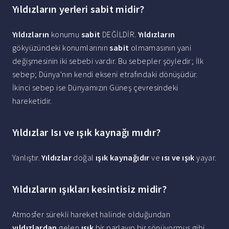
Yıldızların yerleri sabit midir?
Yıldızların
konumu
sabit
DEĞİLDİR.
Yıldızların
gökyüzündeki konumlarının
sabit
olmamasının yani
değişmesinin iki sebebi vardır. Bu sebepler şöyledir; İlk
sebep; Dünya'nın kendi ekseni etrafındaki dönüşüdür.
İkinci sebep ise Dünyamızın Güneş çevresindeki
hareketidir.
Yıldızlar Isı ve ışık kaynağı mıdır?
Yanlıştır.
Yıldızlar
doğal
ışık kaynağıdır
ve
ısı ve ışık
yayar.
Yıldızların ışıkları kesintisiz midir?
Atmosfer sürekli hareket halinde olduğundan
yıldızlardan
gelen
ışık
bir parlayıp bir sönüyormuş gibi