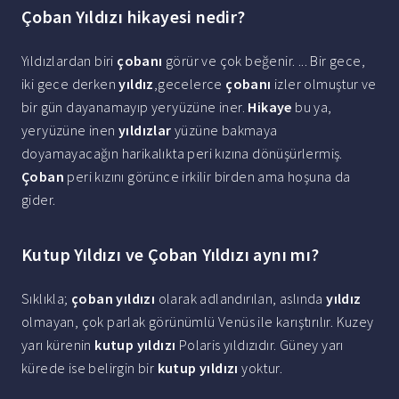
Çoban Yıldızı hikayesi nedir?
Yıldızlardan biri
çobanı
görür ve çok beğenir. ... Bir gece,
iki gece derken
yıldız
,gecelerce
çobanı
izler olmuştur ve
bir gün dayanamayıp yeryüzüne iner.
Hikaye
bu ya,
yeryüzüne inen
yıldızlar
yüzüne bakmaya
doyamayacağın harikalıkta peri kızına dönüşürlermiş.
Çoban
peri kızını görünce irkilir birden ama hoşuna da
gider.
Kutup Yıldızı ve Çoban Yıldızı aynı mı?
Sıklıkla;
çoban yıldızı
olarak adlandırılan, aslında
yıldız
olmayan, çok parlak görünümlü Venüs ile karıştırılır. Kuzey
yarı kürenin
kutup yıldızı
Polaris yıldızıdır. Güney yarı
kürede ise belirgin bir
kutup yıldızı
yoktur.