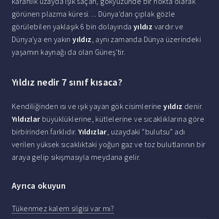
karanlık uzayda ışık saçan, gökyüzünde bir nokta olarak
görünen plazma küresi. ... Dünya'dan çıplak gözle
görülebilen yaklaşık 6 bin dolayında
yıldız
vardır ve
Dünya'ya en yakın
yıldız
, aynı zamanda Dünya üzerindeki
yaşamın kaynağı da olan Güneş'tir.
Yıldız nedir 7 sınıf kısaca?
Kendiliğinden ısı ve ışık yayan gök cisimlerine
yıldız
denir.
Yıldızlar
büyüklüklerine, kütlelerine ve sıcaklıklarına göre
birbirinden farklıdır.
Yıldızlar
, uzaydaki “bulutsu” adı
verilen yüksek sıcaklıktaki yoğun gaz ve toz bulutlarının bir
araya gelip sıkışmasıyla meydana gelir.
Ayrıca okuyun
Tükenmez kalem silgisi var mı?