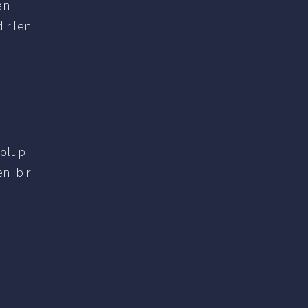
en
dirilen
 olup
ni bir