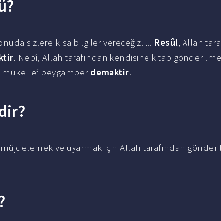
ü?
uda sizlere kısa bilgiler vereceğiz. ...
Resûl
, Allah tar
tir
. Nebî, Allah tarafından kendisine kitap gönderilm
ile mükellef peygamber
demektir
.
dir?
?