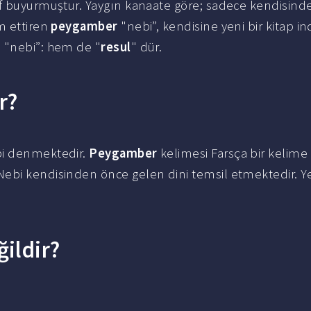
if buyurmuştur. Yaygın kanaate göre; sadece kendisind
m ettiren
peygamber
"nebi”, kendisine yeni bir kitap in
 "nebi”: hem de "
resul
" dür.
r?
bi denmektedir.
Peygamber
kelimesi Farsça bir kelime
ebi kendisinden önce gelen dini temsil etmektedir. Ye
ildir?