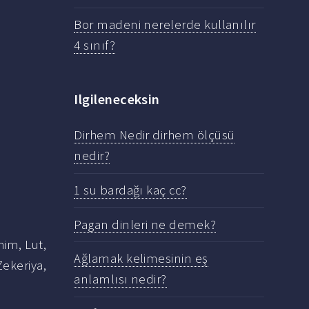
Bor madeni nerelerde kullanılır
4 sınıf?
Ilgileneceksin
Dirhem Nedir dirhem ölçüsü
nedir?
1 su bardağı kaç cc?
Pagan dinleri ne demek?
him, Lut,
Ağlamak kelimesinin eş
Zekeriya,
anlamlısı nedir?