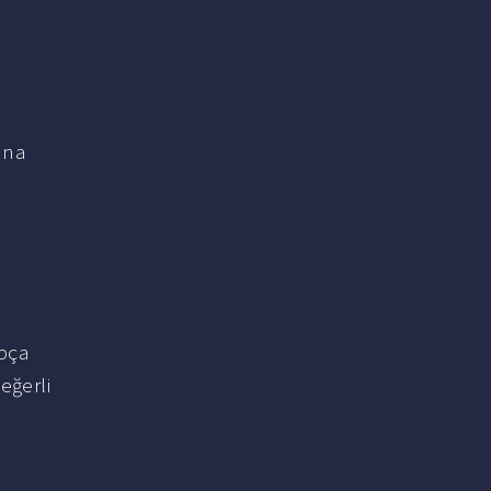
ına
apça
eğerli