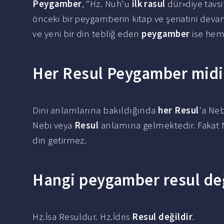
Peygamber
, “Hz. Nuh'u
ilk rasul
dür»diye tavs
önceki bir peygamberin kitap ve şeriatini deva
ve yeni bir din tebliğ eden
peygamber
ise hem
Her Resul Peygamber midi
Dini anlamlarına bakıldığında
her Resul
'a Ne
Nebi veya
Resul
anlamına gelmektedir. Fakat N
din getirmez.
Hangi peygamber resul değ
Hz.İsa Resuldur. Hz.İdris
Resul değildir
.