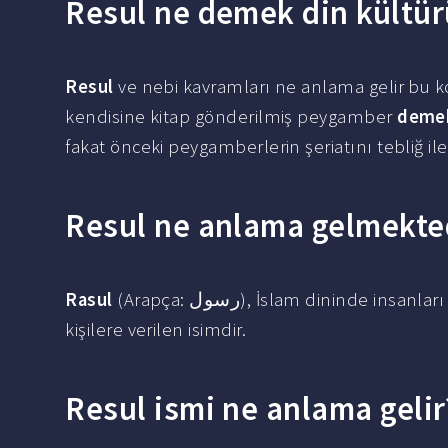
Resul ne demek din kültür
Resul
ve nebi kavramları ne anlama gelir bu kon
kendisine kitap gönderilmiş peygamber
demek
fakat önceki peygamberlerin şeriatını tebliğ 
Resul ne anlama gelmekte
Rasul
(Arapça: رسول), İslam dininde insanları müjdelemek ve uyarmak için Allah tarafından gönderilen
kişilere verilen isimdir.
Resul ismi ne anlama gelir