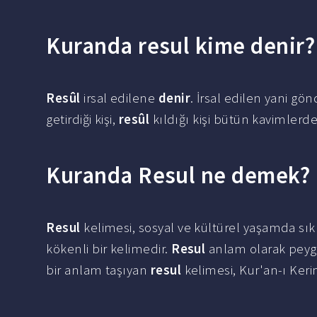
Kuranda resul kime denir?
Resûl
irsal edilene
denir
. İrsal edilen yani gö
getirdiği kişi,
resûl
kıldığı kişi bütün kavimlerden 
Kuranda Resul ne demek?
Resul
kelimesi, sosyal ve kültürel yaşamda sıkl
kökenli bir kelimedir.
Resul
anlam olarak peyga
bir anlam taşıyan
resul
kelimesi, Kur'an-ı Keri