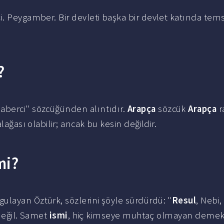
i. Peygamber. Bir devleti başka bir devlet katında tem
?
 gelen rasūl رسول "elçi, haberci" sözcüğünden alıntıdır.
Arapça
sözcük
Arapça
r
übalağası olabilir; ancak bu kesin değildir.
mi?
ulayan Öztürk, sözlerini şöyle sürdürdü: "
Resul
, Nebi,
 değil. Samet
ismi
, hiç kimseye muhtaç olmayan demekt