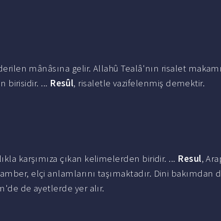
nderilen mânâsına gelir. Allahû Tealâ'nın risalet makam
birisidir. ...
Resûl
, risaletle vazifelenmiş demektir.
ıkla karşımıza çıkan kelimelerden biridir. ...
Resul
, Ar
mber, elçi anlamlarını taşımaktadır. Dini bakımdan d
m'de de ayetlerde yer alır.