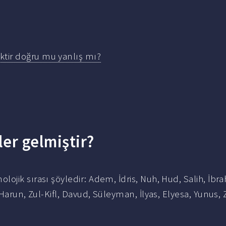
ktir doğru mu yanlış mı?
er gelmiştir?
olojik sırası şöyledir: Adem, İdris, Nuh, Hud, Salih, İbra
Harun, Zul-Kifl, Davud, Süleyman, İlyas, Elyesa, Yunus, 