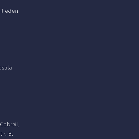
sil eden
asala
 Cebrail,
ir. Bu