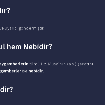
dır?
ve uyarıcı göndermiştir.
l hem Nebidir?
eygamberlerin
tümü Hz. Musa'nın (a.s.) şeriatını
ygamberler
ise
nebîdir
.
dir?