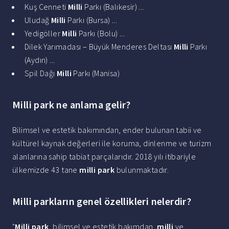
Kuş Cenneti
Milli
Parkı (Balıkesir) ...
Uludağ
Milli
Parkı (Bursa) ...
Yedigöller
Milli
Parkı (Bolu) ...
Dilek Yarımadası – Büyük Menderes Deltası
Milli
Parkı
(Aydın) ...
Spil Dağı
Milli
Parkı (Manisa)
Milli park ne anlama gelir?
Bilimsel ve estetik bakımından, ender bulunan tabii ve
kültürel kaynak değerleri ile koruma, dinlenme ve turizm
alanlarına sahip tabiat parçalarıdır. 2018 yılı itibariyle
ülkemizde 43 tane
milli park
bulunmaktadır.
Milli parkların genel özellikleri nelerdir?
"
Milli park
, bilimsel ve estetik bakımdan,
milli
ve