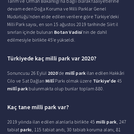
Tarım ve Orman Bakanlığı'na bağlı olarak faaliyetlerine
devam eden Doğa Koruma ve Milli Parklar Genel
Müdürlüğü'nden elde edilen verilere göre Türkiye'deki
Milli Park sayısı, en son 15 ağustos 2019 tarihinde Siirt il
sınırları içinde bulunan
Botan Vadisi
'nin de dahil
edilmesiyle birlikte 45'e yükseldi.
Türkiyede kaç milli park var 2020?
Sonuncusu 26 Eylül
2020
'de
millî park
ilan edilen Hakkâri
Cilo ve Sat Dağları
Millî
Parkı olmak üzere
Türkiye'de
45
millî park
bulunmakta olup bunlar toplam 880.
Kaç tane milli park var?
2019 yılında ilan edilen alanlarla birlikte 45
milli park
, 247
tabiat
parkı
, 115 tabiat anıtı, 30 tabiatı koruma alanı, 81