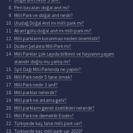
Peri bacaları doğal anıt mı?
Milli Park ve doğal anıt nedir?
Uludağ Doğal Anıt mı milli park mı?
Abant gölü doğal anıt mı milli park mı?
Milli parkların korunması neden önemlidir?
Düden Şelalesi Milli Park mı?
Milli Parklar çok sayıda bitkinin ve hayvanın yaşam
alanıdır doğru mu yanlış mı?
Spil Dağı Milli Parkında ne yapılır?
Milli Park nedir 5 tane örnek?
Milli Park nedir 3 sınıf?
Milli parklar nelerdir?
Milli park ne anlama gelir?
Milli parkların genel özellikleri nelerdir?
Milli Park ne demektir Eodev?
Türkiyede kaç tane milli park var?
Türkiyede kaç milli park var 2020?