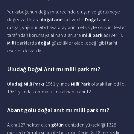
Yer kabuğunun değişim sürecinde oluşan ve görülmeye
değer varlıklara
doğal anıt
adı verilir.
Doğal
anıtlar
rüzgar, yağmur gibi hava olaylarının etkisiyle oluşur. Devlet
tarafından korumaya alınan alanlara
milli park
adı verilir.
Milli
parklarda
doğal
güzellikler olabileceği gibi tarihi
eserler de vardır.
Uludağ Doğal Anıt mı milli park mı?
Uludağ Millî Parkı
1961 yılında
Millî Park
olarak ilan edildi.
1961 yılında koruma altına alınan alanı 12.
Abant gölü doğal anıt mı milli park mı?
Alanı 127 hektar olan
gölün
denizden yüksekliği 1328
metredir. Yeraltı suları ile beslenir. Derinliği 18 metredir.