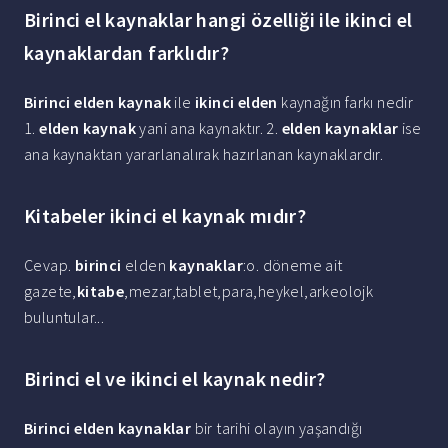
Birinci el kaynaklar hangi özelliği ile ikinci el
kaynaklardan farklıdır?
Birinci elden kaynak
ile
ikinci elden
kaynağın farkı nedir
1.
elden kaynak
yani ana kaynaktır. 2.
elden kaynaklar
ise
ana kaynaktan yararlanalırak hazırlanan kaynaklardır.
Kitabeler ikinci el kaynak mıdır?
Cevap.
birinci
elden
kaynaklar
:o. döneme ait
gazete,
kitabe
,mezar,tablet,para,heykel,arkeolojk
buluntular...
Birinci el ve ikinci el kaynak nedir?
Birinci elden kaynaklar
bir tarihi olayın yaşandığı