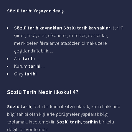
Sözlü tarih
: Yaşayan deyiş
Sözlü tarih kaynakları
Sözlü tarih kaynakları
tarihî
şiirler, hikâyeler, efsaneler, mitoslar, destanlar,
menkıbeler, fıkralar ve atasözleri olmak üzere
çeşitlendirilebilir. ...
Aile
tarihi
. ...
Kurum
tarihi
. ...
Olay
tarihi
.
Sözlü Tarih Nedir ilkokul 4?
Sözlü tarih
, belli bir konu ile ilgili olarak, konu hakkında
bilgi sahibi olan kişilerle görüşmeler yapılarak bilgi
toplamak, incelemektir.
Sözlü tarih
,
tarihin
bir kolu
değil, bir yöntemidir.