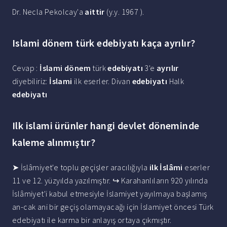
Dr. Necla Pekolcay'a
aittir
(y.y. 1967 ).
Islami dönem türk edebiyatı kaça ayrılır?
Cevap :
İslami dönem
türk
edebiyatı
3'e
ayrılır
diyebiliriz:
İslami
ilk eserler. Divan
edebiyatı
Halk
edebiyatı
Ilk islami ürünler hangi devlet döneminde
kaleme alınmıştır?
➤ İslâmiyet'e toplu geçişler aracılığıyla
ilk İslâmi
eserler
11 ve 12. yüzyılda yazılmıştır. ↪ Karahanlıların 920 yılında
İslâmiyet'i kabul etmesiyle İslamiyet yayılmaya başlamış
an-cak ani bir geçiş olamayacağı için İslamiyet öncesi Türk
edebiyatı ile karma bir anlayış ortaya çıkmıştır.