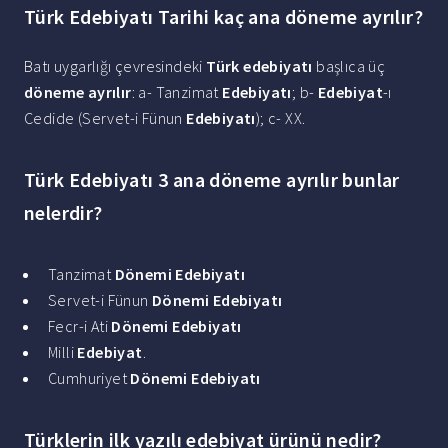
Türk Edebiyatı Tarihi kaç ana döneme ayrılır?
Batı uygarlığı çevresindeki
Türk edebiyatı
başlıca üç
döneme ayrılır
: a- Tanzimat
Edebiyatı
; b-
Edebiyat
-ı
Cedide (Servet-i Fünun
Edebiyatı
); c- XX.
Türk Edebiyatı 3 ana döneme ayrılır bunlar
nelerdir?
Tanzimat
Dönemi Edebiyatı
Servet-i Fünun
Dönemi Edebiyatı
Fecr-i Ati
Dönemi Edebiyatı
Milli
Edebiyat
.
Cumhuriyet
Dönemi Edebiyatı
Türklerin ilk yazılı edebiyat ürünü nedir?