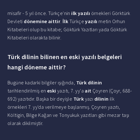
misafir - 5 yıl önce. Türkçe'nin
ilk yazılı
örnekleri Görktürk
Devleti
dönemine aittir
.
İlk
Türkçe
yazılı
metin Orhun
Kitabeleri olup bu kitabe; Göktürk Yazıtları yada Göktürk
Kitabeleri olarakta bilinir.
Türk dilinin bilinen en eski yazılı belgeleri
hangi döneme aittir?
Bugüne kadarki bilgiler ışığında,
Türk dilinin
tarihlendirilmiş en
eski
yazıtı, 7. yy'a
ait
Çoyren (Çoyr, 688-
692) yazıtıdır. Başka bir deyişle
Türk
yazı
dilinin
ilk
örnekleri 7. yy'da verilmeye başlanmış. Çoyren yazıtı,
Költigin, Bilge Kağan ve Tonyukuk yazıtları gibi mezar taşı
olarak dikilmiştir.