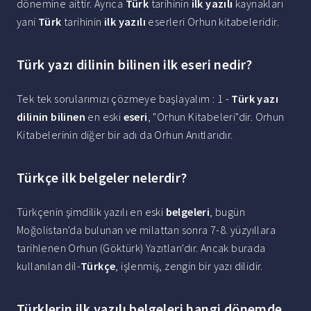
dönemine aittir. Ayrıca
Türk
tarihinin
ilk yazılı
kaynakları
yani
Türk
tarihinin
ilk yazılı
eserleri Orhun kitabeleridir.
Türk yazı dilinin bilinen ilk eseri nedir?
Tek tek sorularımızı çözmeye başlayalım : 1 -
Türk yazı
dilinin bilinen
en eski
eseri
, "Orhun Kitabeleri"dir. Orhun
Kitabelerinin diğer bir adı da Orhun Anıtlarıdır.
Türkçe ilk belgeler nelerdir?
Türkçenin şimdilik yazılı en eski
belgeleri
, bugün
Moğolistan'da bulunan ve milattan sonra 7-8. yüzyıllara
tarihlenen Orhun (Göktürk) Yazıtları'dır. Ancak burada
kullanılan dil-
Türkçe
, işlenmiş, zengin bir yazı dilidir.
Türklerin ilk yazılı belgeleri hangi dönemde