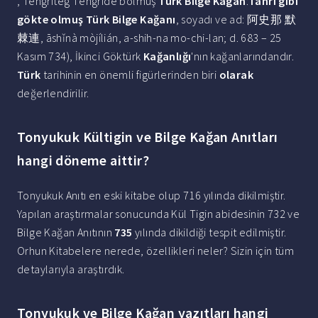
, Tengriteg Тengride bolmuş
Türk Bilge Kagan
:
Tanrı gibi
gökte olmuş Türk Bilge Kağanı
, soyadı ve ad: 阿史那 默
棘連, āshǐnà mòjílián, a-shih-na mo-chi-lan; d. 683 – 25
Kasım 734), İkinci Göktürk
Kağanlığı
'nın kağanlarındandır.
Türk
tarihinin en önemli figürlerinden biri
olarak
değerlendirilir.
Tonyukuk Kültigin ve Bilge Kağan Anıtları
hangi döneme aittir?
Tonyukuk Anıtı en eski kitabe olup 716 yılında dikilmiştir.
Yapılan araştırmalar sonucunda Kül Tigin abidesinin 732 ve
Bilge Kağan Anıtının
735
yılında dikildiği tespit edilmiştir.
Orhun Kitabelere nerede, özellikleri neler? Sizin için tüm
detaylarıyla araştırdık.
Tonyukuk ve Bilge Kağan yazıtları hangi