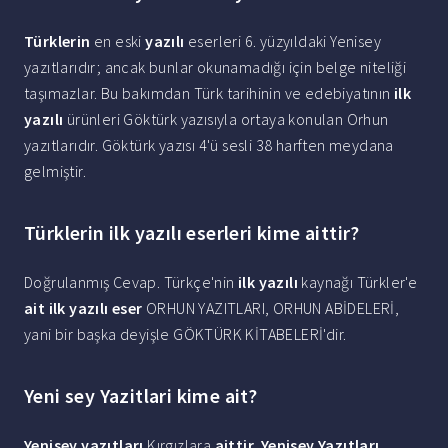
Türklerin
en eski
yazılı
eserleri 6. yüzyıldaki Yenisey
yazıtlarıdır; ancak bunlar okunamadığı için belge niteliği
taşımazlar. Bu bakımdan Türk tarihinin ve edebiyatının
ilk
yazılı
ürünleri Göktürk yazısıyla ortaya konulan Orhun
yazıtlarıdır. Göktürk yazısı 4'ü sesli 38 harften meydana
gelmiştir.
Türklerin ilk yazılı eserleri kime aittir?
Doğrulanmış Cevap. Türkçe'nin
ilk yazılı
kaynağı Türkler'e
ait ilk yazılı eser
ORHUN YAZITLARI, ORHUN ABİDELERİ,
yani bir başka deyişle GÖKTÜRK KİTABELERİ'dir.
Yeni sey Yazitlari kime ait?
Yenisey yazıtları
Kırgızlara
aittir
.
Yenisey Yazıtları
,