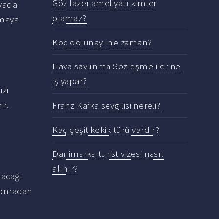
Göz lazer ameliyatı kimler
 yada
olamaz?
kmaya
Koç dolunayı ne zaman?
Hava savunma Sözleşmeli er ne
iş yapar?
izi
ir.
Franz Kafka sevgilisi nereli?
Kaç çeşit kekik türü vardır?
Danimarka turist vizesi nasıl
alınır?
lacağı
 sonradan