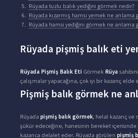
Rüyada tuzlu balık yediğini görmek nedir?
Rüyada kızarmış hamsi yemek ne anlama g
Rüyada hamsi yediğini görmek ne anlama g
Rüyada pişmiş balık eti y
Rüyada Pişmiş Balık Eti
Görmek
Rüya
sahibin
çalışmalar yapacağına, çok iyi bir kazanç elde 
Pişmiş balık görmek ne an
Rüyada
pişmiş balık görmek
, helal kazanç ve
şükür edeceğine, hanesinin bereket içerisinde ola
kazanca delalet eder. Rüyada görülen
pişmiş b