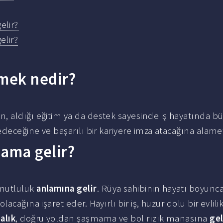
elir?
elir?
emek nedir?
in, aldığı eğitim ya da destek sayesinde iş hayatında b
edeceğine ve başarılı bir kariyere imza atacağına alame
lama gelir?
 mutluluk
anlamına gelir
. Rüya sahibinin hayatı boyunc
cağına işaret eder. Hayırlı bir iş, huzur dolu bir evlili
alık
, doğru yoldan şaşmama ve bol rızık manasına
gel