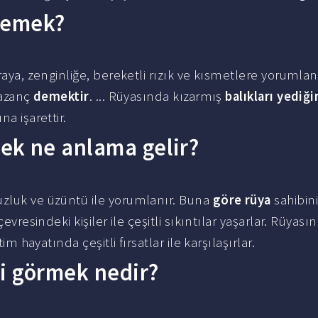
demek?
araya, zenginliğe, bereketli rızık ve kısmetlere yorumlanı
kazanç
demektir
. ... Rüyasında kızarmış
balıkları yediğ
na işarettir.
ek ne anlama gelir?
suzluk ve üzüntü ile yorumlanır. Buna
göre rüya
sahibin
çevresindeki kişiler ile çeşitli sıkıntılar yaşarlar. Rüyas
im hayatında çeşitli fırsatlar ile karşılaşırlar.
ni görmek nedir?