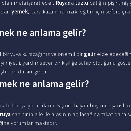
ı olan mala işaret eder.
Rüyada tuzlu
balığın pişirilmiş
lardan
yemek
, para kazanma, rızık, eğitim için sefere çı
mek ne anlama gelir?
l bir yuva kuracağınız ve önemli bir
gelir
elde edeceğin
iyi niyetli, yardımsever bir kişiliğe sahip olduğunu göster
şlıkları da simgeler.
mek ne anlama gelir?
llik bulmaya yorumlanır. Kişinin hayatı boyunca şanslı o
 rüya
sahibinin aile ile arasının açılacağına fakat daha
eğine yorumlanmaktadır.