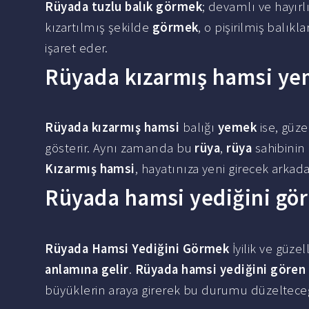
Rüyada tuzlu balık görmek
; devamlı ve hayırl
kızartılmış şekilde
görmek
, o pişirilmiş balık
işaret eder.
Rüyada kızarmış hamsi ye
Rüyada kızarmış hamsi
balığı
yemek
ise, güze
gösterir. Aynı zamanda bu
rüya
,
rüya
sahibinin 
Kızarmış hamsi
, hayatınıza yeni girecek arkada
Rüyada hamsi yediğini gör
Rüyada Hamsi Yediğini Görmek
İyilik ve güze
anlamına gelir
.
Rüyada hamsi yediğini gören
büyüklerin araya girerek bu durumu düzeltec