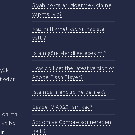
Siyah noktaları gidermek için ne
yapmalıyız?
Nazım Hikmet kaç yıl hapiste
yattı?
Islam göre Mehdi gelecek mi?
How do I get the latest version of
üyük
Adobe Flash Player?
t eder.
Islamda mendup ne demek?
Casper VIA X20 ram kac?
a daima
Sodom ve Gomore adı nereden
k ve bol
gelir?
ir
.