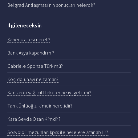
Belgrad Antlaşması'nın sonuçları nelerdir?
Ilgileneceksin
Şahenk ailesi nereli?
Bank Asya kapandı mı?
Gabriele Sponza Türk mü?
Koç dolunayı ne zaman?
Kantaron yağı cilt lekelerine iyi gelir mi?
Tarık Ünlüoğlu kimdir nerelidir?
Kara Sevda Ozan Kimdir?
Sosyoloji mezunları kpss ile nerelere atanabilir?