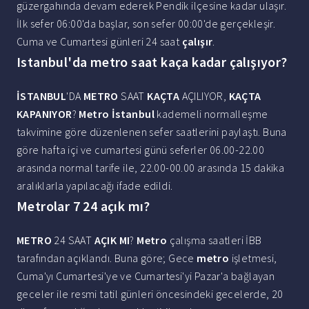
güzergahında devam ederek Pendik ilçesine kadar ulaşır.
İlk sefer 06:00'da başlar, son sefer 00:00'de gerçekleşir.
Cuma ve Cumartesi günleri 24 saat
çalışır
.
Istanbul'da metro saat kaça kadar çalışıyor?
İSTANBUL
'DA
METRO
SAAT
KAÇTA
AÇILIYOR,
KAÇTA
KAPANIYOR
?
Metro İstanbul
kademeli normalleşme
takvimine göre düzenlenen sefer saatlerini paylaştı. Buna
göre hafta içi ve cumartesi günü seferler 06.00-22.00
arasında normal tarife ile, 22.00-00.00 arasında 15 dakika
aralıklarla yapılacağı ifade edildi.
Metrolar 7 24 açık mı?
METRO
24 SAAT
AÇIK MI
?
Metro
çalışma saatleri İBB
tarafından açıklandı. Buna göre; Gece
metro
işletmesi,
Cuma'yı Cumartesi'ye ve Cumartesi'yi Pazar'a bağlayan
geceler ile resmi tatil günleri öncesindeki gecelerde, 20