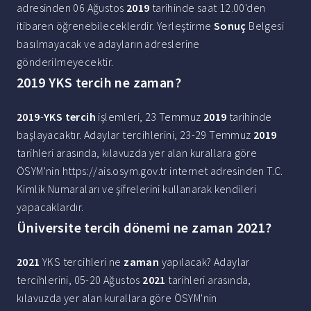
adresinden 06 Ağustos
2019
tarihinde saat 12.00'den
itibaren öğrenebileceklerdir. Yerleştirme
Sonuç
Belgesi
basılmayacak ve adayların adreslerine
gönderilmeyecektir.
2019 YKS tercih ne zaman?
2019
-
YKS tercih
işlemleri, 23 Temmuz
2019
tarihinde
başlayacaktır. Adaylar tercihlerini, 23-29 Temmuz
2019
tarihleri arasında, kılavuzda yer alan kurallara göre
ÖSYM'nin https://ais.osym.gov.tr internet adresinden T.C.
Kimlik Numaraları ve şifrelerini kullanarak kendileri
yapacaklardır.
Üniversite tercih dönemi ne zaman 2021?
2021
YKS tercihleri ne
zaman
yapılacak? Adaylar
tercihlerini, 05-20 Ağustos
2021
tarihleri arasında,
kılavuzda yer alan kurallara göre ÖSYM'nin