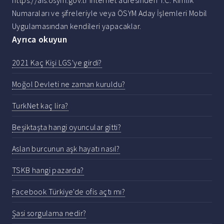
https://ais.osym.gov.tr internet adresinden T.C. Kimlik
Numaraları ve şifreleriyle veya ÖSYM Aday İşlemleri Mobil
Uygulamasından kendileri yapacaklar.
Ayrıca okuyun
2021 Kaç Kişi LGS'ye girdi?
Moğol Devleti ne zaman kuruldu?
TurkNet kaç lira?
Beşiktaşta hangi oyuncular gitti?
Aslan burcunun aşk hayatı nasıl?
TSKB hangi pazarda?
Facebook Türkiye'de ofis açtı mı?
Şasi sorgulama nedir?