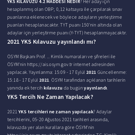
YKS KILAVUZU 4.2 MADDESİ NEDİR
? Her aday için
hesaplanmış olan OBP; 0,12 katsayısı ile çarpılarak sınav
puanlarına eklenecek ve böylece adayların yerleştirme
puanları hesaplanacaktır. TYT puanı 150'nin altında olan
adaylar için yerleştirme puanı (Y-TYT) hesaplanmayacaktır.
2021 YKS Kılavuzu yayınlandı mı?
ÖSYM Başkanı Prof. ... Kimlik numaraları ve şifreleri ile
ÖSYM'nin https://ais.osym.gov.tr internet adresinden
yapılacak. Yayınlanma: 15:09 - 17 Eylül
2021
Güncellenme:
15:18 - 17 Eylül
2021
. ÖSYM tarafından açıklanan tarihlerin
yanında ek tercih
kılavuzu
da bugün
yayınlandı
.
YKS Tercih Ne Zaman Yapılacak?
2021
YKS tercihleri ne zaman yapılacak
? Adaylar
tercihlerini, 05-20 Ağustos 2021 tarihleri arasında,
kılavuzda yer alan kurallara göre ÖSYM'nin