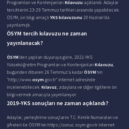
Programları ve Kontenjanları
Kılavuzu
açıklandı. Adaylar
tercihlerini 23-29 Temmuz tarihleri arasında yapabilecek.
ÖSYM, ön bilgi amaçlı
YKS kılavuzunu
20 Haziran'da
yayınlamıştı.
ÖSYM tercih kılavuzu ne zaman
yayınlanacak?
ÖSYM
'den yapılan duyuruya göre, 2021-YKS
Yükseköğretim Programları ve Kontenjanları
Kılavuzu
,
bugünden itibaren 26 Temmuz'a kadar
ÖSYM
'nin
"http://www.
osym
.gov.tr" internet adresinde
incelenebilecek.
Kılavuz
, adaylara ve diğer ilgililere ön
bilgi vermek amacıyla yayımlanıyor.
2019-YKS sonuçları ne zaman açıklandı?
Adaylar, yerleştirme sonuçlarını T.C. Kimlik Numaraları ve
şifreleri ile ÖSYM'nin https://sonuc.osym.gov.tr internet