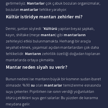
getirmeliyiz.
Mantarlar
çok çabuk bozulan organizmalar,
bozulan
mantarlar
tehlike yaratıyor.
Kültür istiridye mantarı zehirler mi?
Demir, şunları söyledi: "
Kültürü
yapılan beyaz şapkalı,
kayın, shiitake (meşe
mantarı
) gibi
mantarların
zehirleyici etkisi bulunmamakta. Herhangi bir araçla
seyahat etmek, yaşamsal açıdan mantarlardan çok daha
tehlikelidir.
Mantarın
zehirlilik özelliği doğadan toplanan
mantarlarda ortaya çıkmakta.
Mantar neden siyah su verir?
Bunun nedeni ise mantarın büyük bir kısmının sudan ibaret
olmasıdır. %90
su
olan
mantarlar
temizlenme esnasında
suyu çekerler. Pişirilirken ise ısının verdiği yoğunluktan
ötürü çektikleri suyu geri salarlar. Bu yüzden de kararma
meydana gelir.