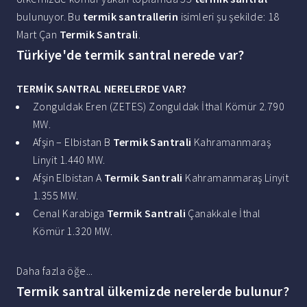
bulunuyor. Bu
termik santrallerin
isimleri şu şekilde: 18
Mart Çan
Termik Santrali
.
Türkiye'de termik santral nerede var?
TERMİK SANTRAL NERELERDE VAR
?
Zonguldak Eren (ZETES) Zonguldak İthal Kömür 2.790
MW.
Afşin – Elbistan B
Termik Santrali
Kahramanmaraş
Linyit 1.440 MW.
Afşin Elbistan A
Termik Santrali
Kahramanmaraş Linyit
1.355 MW.
Cenal Karabiga
Termik Santrali
Çanakkale İthal
Kömür 1.320 MW.
Daha fazla öğe...
Termik santral ülkemizde nerelerde bulunur?