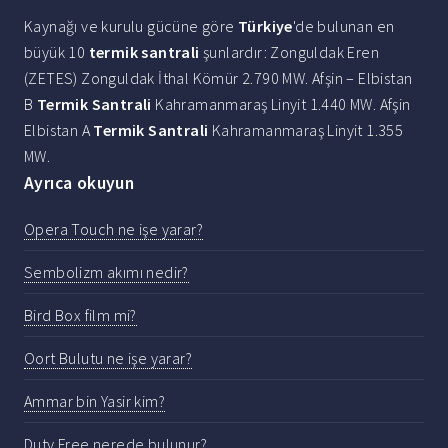
Kaynağı ve kurulu gücüne göre
Türkiye
'de bulunan en
büyük 10
termik santrali
şunlardır: Zonguldak Eren
(ZETES) Zonguldak İthal Kömür 2.790 MW. Afşin – Elbistan
B
Termik Santrali
Kahramanmaraş Linyit 1.440 MW. Afşin
Elbistan A
Termik Santrali
Kahramanmaraş Linyit 1.355
MW.
Ayrıca okuyun
Opera Touch ne işe yarar?
Sembolizm akımı nedir?
Bird Box film mi?
Oort Bulutu ne işe yarar?
Ammar bin Yasir kim?
Duty Free nerede bulunur?