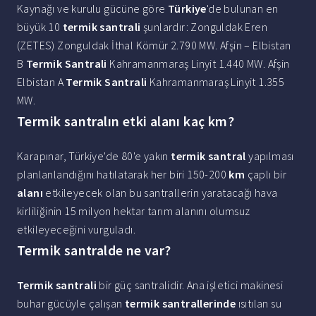
Kaynağı ve kurulu gücüne göre
Türkiye
'de bulunan en
büyük 10
termik santrali
şunlardır: Zonguldak Eren
(ZETES) Zonguldak İthal Kömür 2.790 MW. Afşin – Elbistan
B
Termik Santrali
Kahramanmaraş Linyit 1.440 MW. Afşin
Elbistan A
Termik Santrali
Kahramanmaraş Linyit 1.355
MW.
Termik santralın etki alanı kaç km?
Karapınar, Türkiye'de 80'e yakın
termik santral
yapılması
planlanlandığını hatılatarak her biri 150-200
km
çaplı bir
alanı
etkileyecek olan bu santrallerin yaratacağı hava
kirliliğinin 15 milyon hektar tarım alanını olumsuz
etkileyeceğini vurguladı.
Termik santralde ne var?
Termik santrali
bir güç santralidir. Ana işletici makinesi
buhar gücüyle çalışan
termik santrallerinde
ısıtılan su