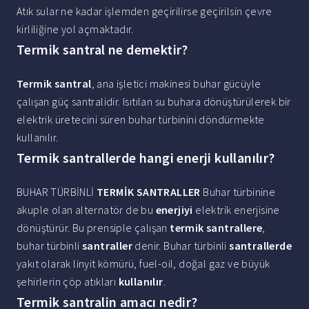
Atık sular ne kadar işlemden geçirilirse geçirilsin çevre
kirliliğine yol açmaktadır.
Termik santral ne demektir?
Termik santral
, ana işletici makinesi buhar gücüyle
çalışan güç santralidir. Isıtılan su buhara dönüştürülerek bir
elektrik üretecini süren buhar türbinini döndürmekte
kullanılır.
Termik santrallerde hangi enerji kullanılır?
BUHAR TÜRBİNLİ
TERMİK SANTRALLER
Buhar türbinine
akuple olan alternatör de bu
enerjiyi
elektrik enerjisine
dönüştürür. Bu prensiple çalışan
termik santrallere
,
buhar türbinli
santraller
denir. Buhar türbinli
santrallerde
yakıt olarak linyit kömürü, fuel-oil, doğal gaz ve büyük
şehirlerin çöp atıkları
kullanılır
.
Termik santralin amacı nedir?