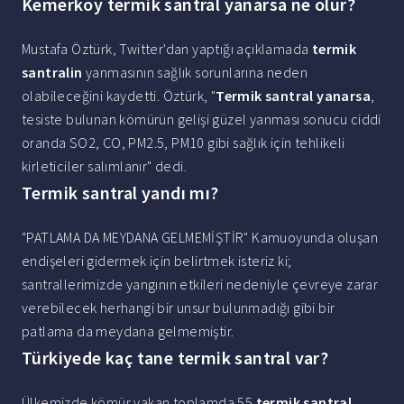
Kemerkoy termik santral yanarsa ne olur?
Mustafa Öztürk, Twitter'dan yaptığı açıklamada
termik
santralin
yanmasının sağlık sorunlarına neden
olabileceğini kaydetti. Öztürk, "
Termik santral yanarsa
,
tesiste bulunan kömürün gelişi güzel yanması sonucu ciddi
oranda SO2, CO, PM2.5, PM10 gibi sağlık için tehlikeli
kirleticiler salımlanır" dedi.
Termik santral yandı mı?
"PATLAMA DA MEYDANA GELMEMİŞTİR" Kamuoyunda oluşan
endişeleri gidermek için belirtmek isteriz ki;
santrallerimizde yangının etkileri nedeniyle çevreye zarar
verebilecek herhangi bir unsur bulunmadığı gibi bir
patlama da meydana gelmemiştir.
Türkiyede kaç tane termik santral var?
Ülkemizde kömür yakan toplamda 55
termik santral