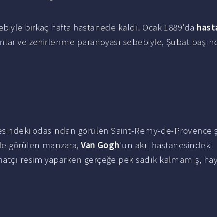
ebiyle birkaç hafta hastanede kaldı. Ocak 1889'da
hast
onlar ve zehirlenme paranoyası sebebiyle, Şubat başın
anesindeki odasından görülen Saint-Remy-de-Provence ş
mde görülen manzara,
Van Gogh
'un akıl hastanesindeki
natçı resim yaparken gerçeğe pek sadık kalmamış, hay