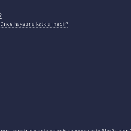
?
şünce hayatına katkısı nedir?
ış, sanatı için cefa çekmiş ve genç yaşta ölmüş olan 