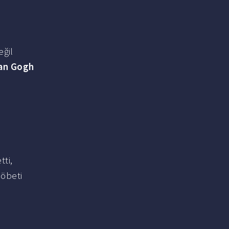
eğil
an Gogh
tti,
nöbeti