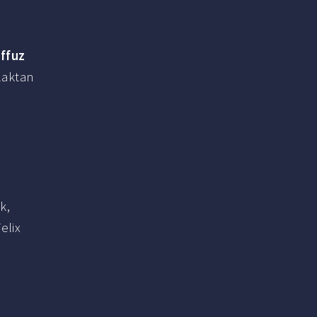
affuz
tlaktan
k,
elix