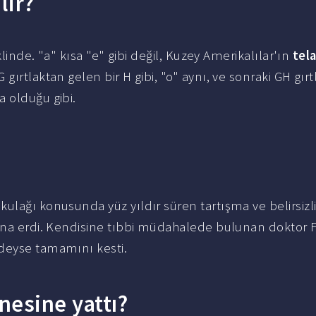
lir?
eklinde. "a" kısa "e" gibi değil, Kuzey Amerikalılar'ın
tel
 G gırtlaktan gelen bir H gibi, "o" aynı, ve sonraki GH gır
 olduğu gibi.
 kulağı konusunda yüz yıldır süren tartışma ve belirsizli
sona erdi. Kendisine tıbbi müdahalede bulunan doktor F
edeyse tamamını kesti.
nesine yattı?