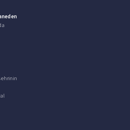
aneden
da
ehrinin
al