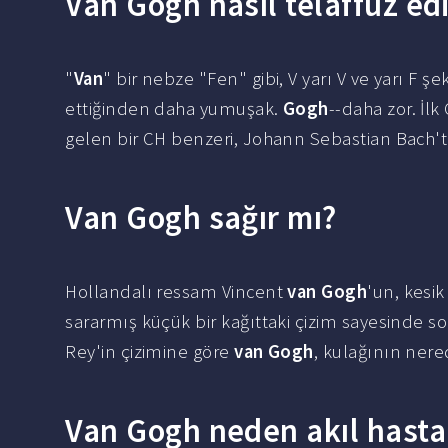
Van Gogh nasıl telaffuz edi
"
Van
" bir nebze "Fen" gibi, V yarı V ve yarı F ş
ettiğinden daha yumuşak.
Gogh
--daha zor. İlk
gelen bir CH benzeri, Johann Sebastian Bach'ta
Van Gogh sağır mı?
Hollandalı ressam Vincent
van Gogh
'un, kesik
sararmış küçük bir kağıttaki çizim sayesinde 
Rey'in çizimine göre
van Gogh
, kulağının ner
Van Gogh neden akıl hasta