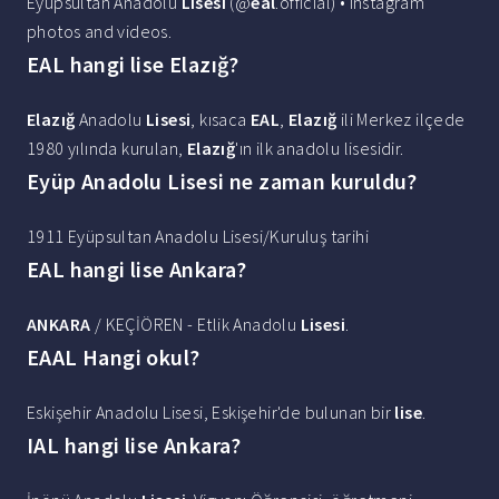
Eyüpsultan Anadolu
Lisesi
(@
eal
.official) • Instagram
photos and videos.
EAL hangi lise Elazığ?
Elazığ
Anadolu
Lisesi
, kısaca
EAL
,
Elazığ
ili Merkez ilçede
1980 yılında kurulan,
Elazığ
'ın ilk anadolu lisesidir.
Eyüp Anadolu Lisesi ne zaman kuruldu?
1911 Eyüpsultan Anadolu Lisesi/Kuruluş tarihi
EAL hangi lise Ankara?
ANKARA
/ KEÇİÖREN - Etlik Anadolu
Lisesi
.
EAAL Hangi okul?
Eskişehir Anadolu Lisesi, Eskişehir'de bulunan bir
lise
.
IAL hangi lise Ankara?