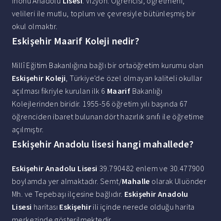
İnönü Anadolu
Lisesi
. Vizyon: Öğrencisi, öğretmeni,
velileri ile mutlu, toplum ve çevresiyle bütünleşmiş bir
okul olmaktır.
Eskişehir Maarif Koleji nedir?
Millî Eğitim Bakanlığına bağlı bir ortaöğretim kurumu olan
Eskişehir Koleji
, Türkiye'de özel olmayan kaliteli okullar
açılması fikriyle kurulan ilk 6
Maarif
Bakanlığı
Kolejlerinden biridir. 1955-56 öğretim yılı başında 67
öğrenciden ibaret bulunan dört hazırlık sınıfı ile öğretime
açılmıştır.
Eskişehir Anadolu lisesi hangi mahallede?
Eskişehir Anadolu Lisesi
39.790482 enlem ve 30.477900
boylamda yer almaktadır. Semt/
Mahalle
olarak Uluönder
Mh. ve Tepebaşı ilçesine bağlıdır.
Eskişehir Anadolu
Lisesi
haritası
Eskişehir
ili içinde nerede olduğu harita
merkezinde gösterilmektedir.