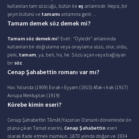
kullanılan tam sözcüğü, bütün ile
eş
anlamlıdır. Hepsi, bir
şeyin bütünü ve
tamamı
anlamına gelir. ...
Tamam demek söz demek mi?
Tamam söz demek mi
? Evet : "Öyledir" anlamında
kullanılan bir doğrulama veya onaylama sözü, olur, oldu,
peki,
tamam
, ya, beli, ha, he. Sözü açan veya bağlayan
bir
söz
.
Cenap Şahabettin romanı var mı?
Hac Yolunda (1909) Evrak-ı Eyyam (1915) Afak-ı Irak (1917)
Avrupa Mektupları (1919)
Körebe kimin eseri?
Cenap Şahabettin Tâmât/Yazarları Osmanlı döneminde ön
plana çıkan Tamat eserini,
Cenap Şahabettin
eseri
olarak ifade etmek mümkün. 1870 yılında doğan ve 1934