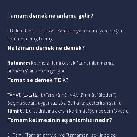
Tamam demek ne anlama gelir?
- Bütün, tüm. - Eksiksiz. - Yanlış ve yalan olmayan, doğru. -
Tamamlanmış, bitmiş.
Natamam demek ne demek?
Natamam
kelime anlamı olarak "tamamlanmamış,
bitmemiş" anlamına geliyor.
Tamat ne demek TDK?
TÂMAT. (ﻃﺎﻣﺎﺕ) i. (Fars. ṭāmāt < Ar. ṭāmmāt “âfetler”)
Saçma sapan, uygunsuz söz: Bu halka gösterirsin şath u
tâmât
/ Bu istidrâcına dersin kerâmât (Şemseddin Sivâsî).
Tamam kelimesinin eş anlamlısı nedir?
1- Tam: ''Tam anlamıyla'' ve ''tamamen'' şeklinde de