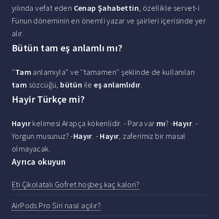
yılında vefat eden
Cenap Şahabettin
, özellikle servet-i
Fünun döneminin en önemli yazar ve şairleri içerisinde yer
alır.
Bütün tam eş anlamlı mı?
''
Tam
anlamıyla'' ve ''tamamen'' şeklinde de kullanılan
tam
sözcüğü,
bütün
ile
eş anlamlıdır
.
Hayir Türkçe mi?
Hayır
kelimesi Arapça kökenlidir. - Para var
mı
? -
Hayır
. -
Yorgun musunuz? -
Hayır
. -
Hayır
, zaferimiz bir masal
olmayacak.
Ayrıca okuyun
Eti Çikolatalı Gofret hoşbeş kaç kalori?
AirPods Pro Siri nasıl açılır?