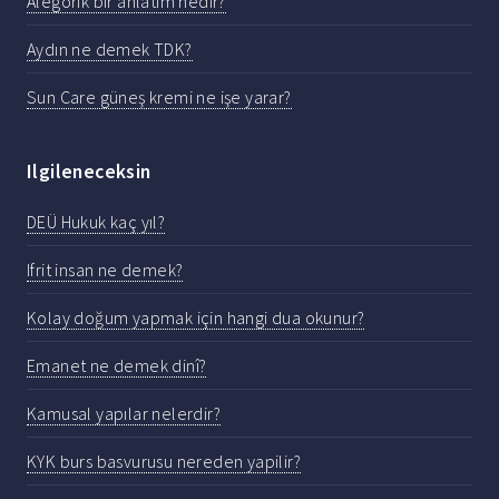
Alegorik bir anlatım nedir?
Aydın ne demek TDK?
Sun Care güneş kremi ne işe yarar?
Ilgileneceksin
DEÜ Hukuk kaç yıl?
Ifrit insan ne demek?
Kolay doğum yapmak için hangi dua okunur?
Emanet ne demek dinî?
Kamusal yapılar nelerdir?
KYK burs basvurusu nereden yapilir?