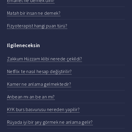
Emanet ne demek dinî?
Matah bir insan ne demek?
Fizyoterapist hangi puan türü?
Ilgileneceksin
Zakkum Hüzzam klibi nerede çekildi?
Netflix te nasıl hesap değiştirilir?
Kamer ne anlama gelmektedir?
Anbean mı an be an mı?
KYK burs basvurusu nereden yapilir?
Rüyada iyi bir şey görmek ne anlama gelir?