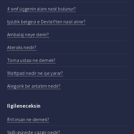
4 sınıf üçgenin alanı nasıl bulunur?
Işsizlik belgesi e Devlet'ten nasıl alınır?
Ambalaj neye denir?
Ateroks nedir?
Torna ustası ne demek?
Wattpad nedir ne işe yarar?
Alegorik bir anlatım nedir?
Ilgileneceksin
Ifrit insan ne demek?
Yağlı güreşte cazgır nedir?