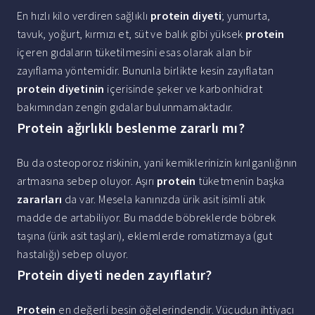
En hızlı kilo verdiren sağlıklı
protein diyeti
; yumurta,
tavuk, yoğurt, kırmızı et, süt ve balık gibi yüksek
protein
içeren gıdaların tüketilmesini esas olarak alan bir
zayıflama yöntemidir. Bununla birlikte kesin zayıflatan
protein diyetinin
içerisinde şeker ve karbonhidrat
bakımından zengin gıdalar bulunmamaktadır.
Protein ağırlıklı beslenme zararlı mı?
Bu da osteoporoz riskinin, yani kemiklerinizin kırılganlığının
artmasına sebep oluyor. Aşırı
protein
tüketmenin başka
zararları
da var. Mesela kanınızda ürik asit isimli atık
madde de artabiliyor. Bu madde böbreklerde böbrek
taşına (ürik asit taşları), eklemlerde romatizmaya (gut
hastalığı) sebep oluyor.
Protein diyeti neden zayıflatır?
Protein
en değerli besin öğelerindendir. Vücudun ihtiyacı