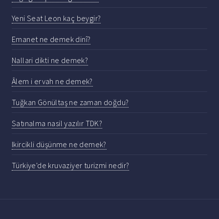
Yeni Seat Leon kaç beygir?
Emanet ne demek dinî?
Nallari dikti ne demek?
Âlem i ervah ne demek?
Tuğkan Gönültaş ne zaman doğdu?
Satınalma nasil yazılır TDK?
Ikircikli düşünme ne demek?
Türkiye'de kruvaziyer turizmi nedir?