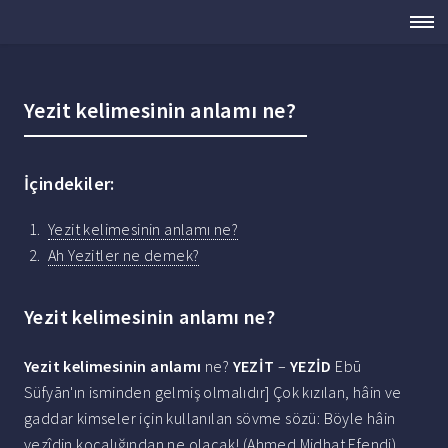
Yezit kelimesinin anlamı ne?
İçindekiler:
Yezit kelimesinin anlamı ne?
Ah Yezitler ne demek?
Yezit kelimesinin anlamı ne?
Yezit kelimesinin anlamı
ne?
YEZİT
–
YEZİD
Ebū
Süfyān'ın isminden gelmiş olmalıdır] Çok kızılan, hâin ve
gaddar kimseler için kullanılan sövme sözü: Böyle hâin
yezîdin kocalığından ne olacak! (Ahmed Midhat Efendi).