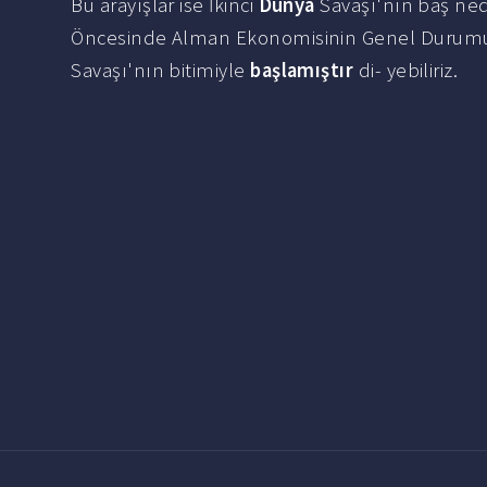
Bu arayışlar ise İkinci
Dünya
Savaşı'nın baş ned
Öncesinde Alman Ekonomisinin Genel Durumu
Savaşı'nın bitimiyle
başlamıştır
di- yebiliriz.