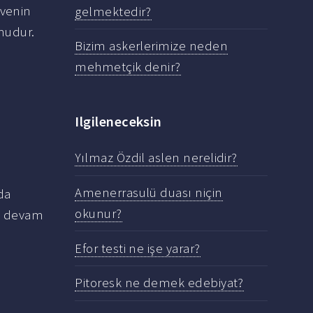
üvenin
gelmektedir?
mudur.
Bizim askerlerimize neden
mehmetçik denir?
Ilgileneceksin
Yılmaz Özdil aslen nerelidir?
Amenerrasulü duası niçin
da
okunur?
ca devam
Efor testi ne işe yarar?
Pitoresk ne demek edebiyat?