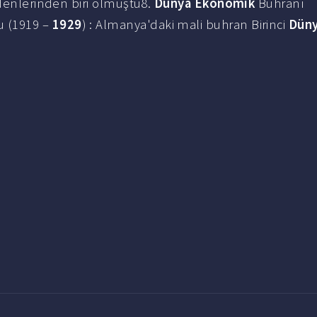
enlerinden biri olmuştu8.
Dünya Ekonomik
Buhranı
 (1919 –
1929
) : Almanya'daki mali buhran Birinci
Dün