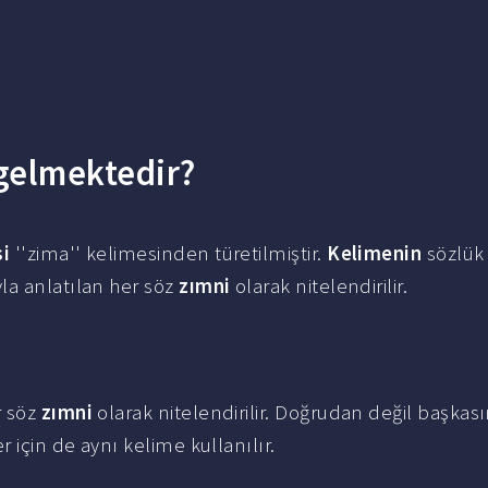
gelmektedir?
si
''zima'' kelimesinden türetilmiştir.
Kelimenin
sözlü
la anlatılan her söz
zımni
olarak nitelendirilir.
r söz
zımni
olarak nitelendirilir. Doğrudan değil başkas
 için de aynı kelime kullanılır.