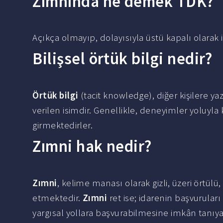
Zımnında ne demek TDK?
Açıkça olmayıp, dolayısıyla üstü kapalı olarak 
Bilişsel örtük bilgi nedir?
Örtük bilgi
(tacit knowledge), diğer kişilere y
verilen isimdir. Genellikle, deneyimler yoluyla 
girmektedirler.
Zımni hak nedir?
Zımni
, kelime manası olarak gizli, üzeri örtülü, 
etmektedir.
Zımni
ret ise; idarenin başvurula
yargısal yollara başvurabilmesine imkân tanıy