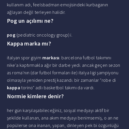
kullanım adı, feelsbadman emojisindeki kurbaganın
ağlayan değil terleyen halidir.
Pog un açılımı ne?
pog
(pediatric oncology group) i.
Kappa marka mı?
italyan spor giyim
markası
. barcelona futbol takımını
nike'a kaptırmakla ağır bir darbe yedi. ancak geçen sezon
as roma'nın (dar futbol formaları ile) italya ligi şampiyonu
olmasıyla yeniden prestij kazandı. bir zamanlar "robe di
kappa
torino" adlı basketbol takımı da vardı.
Normie kimlere denir?
her gün karşılaşabileceğiniz, sosyal medyayı aktif bir
şekilde kullanan, ana akım medyayı benimsemiş, o an ne
popülerse ona inanan, yapan, dinleyen pek bi özgünlüğü