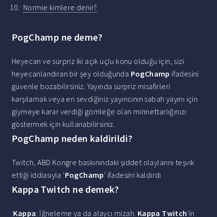
Normie kimlere denir?
PogChamp ne deme?
Heyecan ve sürpriz iki açık uçlu konu olduğu için, sizi
heyecanlandıran bir şey olduğunda
PogChamp
ifadesini
güvenle bozabilirsiniz. Yayında sürpriz misafirleri
karşılamak veya en sevdiğiniz yayıncının sabah yayını için
giymeye karar verdiği gömleğe olan minnettarlığınızı
göstermek için kullanabilirsiniz.
PogChamp neden kaldirildi?
Twitch, ABD Kongre baskınındaki şiddet olaylarını teşvik
ettiği iddiasıyla '
PogChamp
' ifadesini kaldırdı
Kappa Twitch ne demek?
:
Kappa
: İğneleme ya da alaycı mizah.
Kappa Twitch
'in