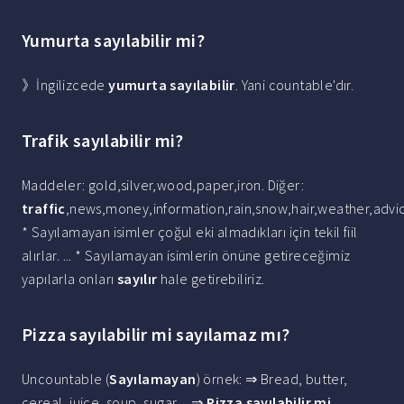
Yumurta sayılabilir mi?
》İngilizcede
yumurta sayılabilir
. Yani countable'dır.
Trafik sayılabilir mi?
Maddeler: gold,silver,wood,paper,iron. Diğer:
traffic
,news,money,information,rain,snow,hair,weather,adv
* Sayılamayan isimler çoğul eki almadıkları için tekil fiil
alırlar. ... * Sayılamayan isimlerin önüne getireceğimiz
yapılarla onları
sayılır
hale getirebiliriz.
Pizza sayılabilir mi sayılamaz mı?
Uncountable (
Sayılamayan
) örnek: ⇒ Bread, butter,
cereal, juice, soup, sugar.... ⇒
Pizza sayılabilir mi