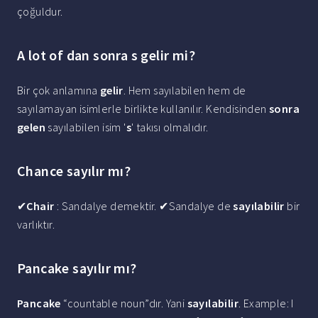
çoğuldur.
A lot of dan sonra s gelir mi?
Bir çok anlamına
gelir
. Hem sayılabilen hem de
sayılamayan isimlerle birlikte kullanılır. Kendisinden
sonra
gelen
sayılabilen isim '
s
' takısı olmalıdır.
Chance sayılır mı?
✔
Chair
: Sandalye demektir. ✔Sandalye de
sayılabilir
bir
varlıktır.
Pancake sayılır mı?
Pancake
“countable noun”dır. Yani
sayılabilir
. Example: I