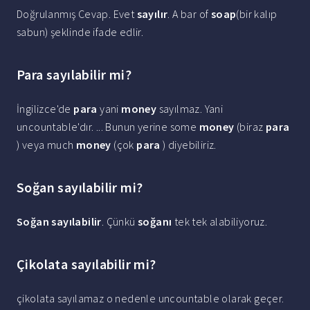
Doğrulanmış Cevap. Evet
sayılır
. A bar of
soap
(bir kalıp
sabun) şeklinde ifade edlir.
Para sayılabilir mi?
İngilizce'de
para
yani
money
sayılmaz. Yani
uncountable'dır. ... Bunun yerine some
money
(biraz
para
) veya much
money
(çok
para
) diyebiliriz.
Soğan sayılabilir mi?
Soğan sayılabilir
. Çünkü
soğanı
tek tek alabiliyoruz.
Çikolata sayılabilir mi?
çikolata sayılamaz o nedenle uncountable olarak geçer.