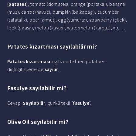
(
patates
), tomato (domates), orange (portakal), banana
(muz), carrot (havuç), pumpkin (balkabağı), cucumber
(salatalık), pear (armut), egg (yumurta), strawberry (çilek),
leek (pırasa), melon (kavun), watermelon (karpuz), vb. …
Patates kızartması sayılabilir mi?
Patates kızartması
ingilizcede fried potatoes
dir.İngilizcede de
sayılır
.
Fasulye sayılabilir mi?
Cevap:
Sayılabilir
, çünkü tekil "
fasulye
".
Olive Oil sayılabilir mi?