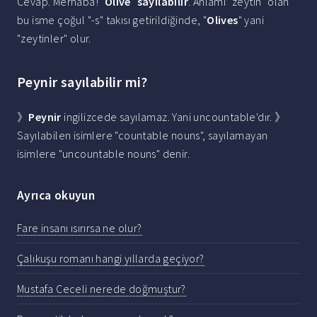
Cevap. Merhaba! "
Olive
"
sayılabilir
. Anlamı "zeytin" olan
bu isme çoğul "-s" takısı getirildiğinde, "
Olives
" yani
"zeytinler" olur.
Peynir sayılabilir mi?
》
Peynir
ingilizcede sayılamaz. Yani uncountable'dır. 》
Sayılabilen isimlere "countable nouns", sayılamayan
isimlere "uncountable nouns" denir.
Ayrıca okuyun
Fare insanı ısırırsa ne olur?
Çalıkuşu romanı hangi yıllarda geçiyor?
Mustafa Ceceli nerede doğmuştur?