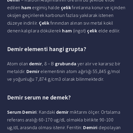
edilen
ham
ergimiş halde
çelik
fırınlarına konur ve içinden
oksijen geçirilerek karbonun fazlası yakılarak istenen
düzeye indirilir.
Çelik
fırınından alınan sıvı metal kokil
denen kalıplara dökülerek
ham
(ingot)
çelik
elde edilir.
Demir elementi hangi grupta?
Atom olan
demir
, 8 – B
grubunda
yer alır ve kararsız bir
metaldir.
Demir
elementinin atom ağırlığı 55,845 g/mol
ve yoğunluğu 7,874 g/cm3 olarak bilinmektedir.
Demir serum ne demek?
Serum Demiri
: Kandaki
demir
miktarını ölçer. Ortalama
referans aralığı 60-170 ug/dL olmakla birlikte 90-100
ug/dL arasında olması istenir. Ferritin:
Demiri
depolayan