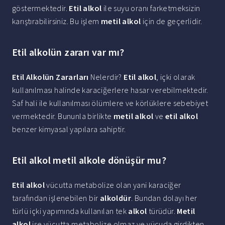
göstermektedir.
Etil alkol
ile suyu oranı farketmeksizin
karıştırabilirsiniz. Bu işlem
metil alkol
için de geçerlidir.
Etil alkolün zararı var mı?
Etil Alkolün Zararları
Nelerdir?
Etil alkol
, içki olarak
kullanılması halinde karaciğerlere hasar verebilmektedir.
Saf hali ile kullanılması ölümlere ve körlüklere sebebiyet
vermektedir. Bununla birlikte
metil alkol
ve
etil alkol
benzer kimyasal yapılara sahiptir.
Etil alkol metil alkole dönüşür mu?
Etil alkol
vücutta metabolize olan yani karaciğer
tarafından işlenebilen bir
alkoldür
. Bundan dolayı her
türlü içki yapımında kullanılan tek
alkol
türüdür.
Metil
alkol
ise vücutta metabolize olmaz ve vücuda girdikten