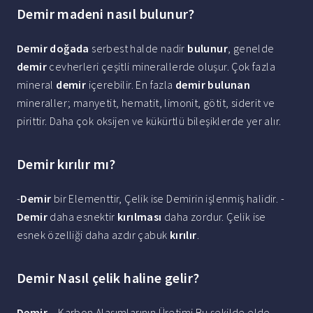
Demir madeni nasıl bulunur?
Demir doğada
serbest halde nadir
bulunur
, genelde
demir
cevherleri çeşitli minerallerde oluşur. Çok fazla
mineral
demir
içerebilir. En fazla
demir bulunan
mineraller; manyetit, hematit, limonit, götit, siderit ve
pirittir. Daha çok oksijen ve kükürtlü bileşiklerde yer alır.
Demir kırılır mı?
-
Demir
bir Elementtir, Çelik ise Demirin işlenmiş halidir. -
Demir
daha esnektir
kırılması
daha zordur. Çelik ise
esnek özelliği daha azdır çabuk
kırılır
.
Demir Nasıl çelik haline gelir?
Demir
– Karbon Alaşımlarının Üretimi Bu şekilde elde