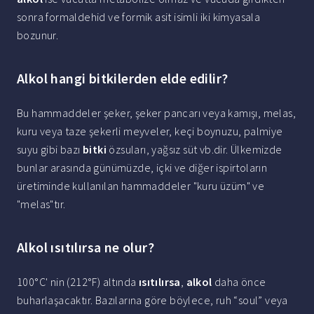
sonra formaldehid ve formik asit isimli iki kimyasala
bozunur.
Alkol hangi bitkilerden elde edilir?
Bu hammaddeler şeker, şeker pancarı veya kamışı, melas,
kuru veya taze şekerli meyveler, keçi boynuzu, palmiye
suyu gibi bazı
bitki
özsuları, yağsız süt vb.dir. Ülkemizde
bunlar arasında günümüzde, içki ve diğer ispirtoların
üretiminde kullanılan hammaddeler "kuru üzüm" ve
"melas"tır.
Alkol ısıtılırsa ne olur?
100°C' nin (212°F) altında
ısıtılırsa
,
alkol
daha önce
buharlaşacaktır. Bazılarına göre böylece, ruh “soul” veya