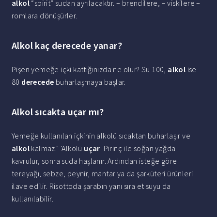
alkol
“spirit” sudan ayrılacaktır. – brendilere, – viskilere –
romlara dönüşürler.
Alkol kaç derecede yanar?
Pişen yemeğe içki kattığınızda ne olur? Su 100,
alkol
ise
80
derecede
buharlaşmaya başlar.
Alkol sıcakta uçar mı?
Yemeğe kullanılan içkinin alkolü sıcaktan buharlaşır ve
alkol
kalmaz." 'Alkolü
uçar
' Pirinç ile soğan yağda
kavrulur, sonra suda haşlanır. Ardından isteğe göre
tereyağı, sebze, peynir, mantar ya da şarküteri ürünleri
ilave edilir. Risottoda şarabın yanı sıra et suyu da
kullanılabilir.