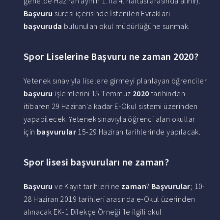
genelde Haziran ayının 1. ila 4. haftası arasında alınır).
Başvuru
süresi içerisinde İstenilen Evrakları
başvuruda
bulunulan okul müdürlüğüne sunmak.
Spor Liselerine Başvuru ne zaman 2020?
Yetenek sınavıyla liselere girmeyi planlayan öğrenciler
başvuru
işlemlerini 15 Temmuz
2020
tarihinden
itibaren 29 Haziran'a kadar E-Okul sistemi üzerinden
yapabilecek. Yetenek sınavıyla öğrenci alan okullar
için
başvurular
15-29 Haziran tarihlerinde yapılacak.
Spor lisesi başvuruları ne zaman?
Başvuru
ve Kayıt tarihleri ne
zaman
?
Başvurular
; 10-
28 Haziran 2019 tarihleri arasında e-Okul üzerinden
alınacak EK-1 Dilekçe Örneği ile ilgili okul