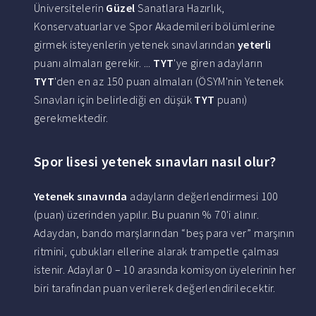
Üniversitelerin
Güzel
Sanatlara Hazırlık,
Konservatuarlar ve Spor Akademileri bölümlerine
girmek isteyenlerin yetenek sınavlarından
yeterli
puanı almaları gerekir. ...
TYT
'ye giren adayların
TYT
'den en az 150 puan almaları (ÖSYM'nin Yetenek
Sınavları için belirlediği en düşük
TYT
puanı)
gerekmektedir.
Spor lisesi yetenek sınavları nasıl olur?
Yetenek sınavında
adayların değerlendirmesi 100
(puan) üzerinden yapılır. Bu puanın % 70'i alınır.
Adaydan, bando marşlarından “beş para ver” marşının
ritmini, çubukları ellerine alarak trampetle çalması
istenir. Adaylar 0 – 10 arasında komisyon üyelerinin her
biri tarafından puan verilerek değerlendirilecektir.