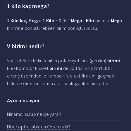
1 kilo kaç mega?
1 Kilo kaç Mega
?
1 Kilo
= 0,001
Mega
-
Kilo
birimini
Mega
birimine dönüştürebilen birim dönüştürücüsü.
V birimi nedir?
Volt, elektrikte kullanılan potansiyel farkı (gerilim)
birimi
.
Elektromotor kuvvet
birimi
de volttur. Bir ohm'luk bir
direnç üzerinden, bir amper'lik elektrik akımı geçmesi
halinde direncin iki ucu arasındaki gerilim bir volttur.
Ayrıca okuyun
Minamol şurup ne işe yarar?
Fiber optik kabloda Core nedir?