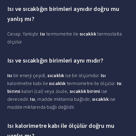
Isı ve sıcaklığın birimleri aynıdır doğru mu
yanlış mı?
Cevap. Yanlıştır.
Isı
termometre ile
sıcaklık
termostatla
ölçülür.
Isı ve sıcaklığın birimleri aynı mıdır?
Isı
bir enerji çeşidi,
sıcaklık
ise bir ölçümdür.
Isı
kalorimetre kabı ile
sıcaklık
termometre ile ölçülür.
Isı
birimi
kalori (cal) veya Joule,
sıcaklık birimi
ise
derecedir.
Isı
, madde miktarına bağlıdır,
sıcaklık
ise
madde miktarında bağlı değildir.
Isı kalorimetre kabı ile ölçülür doğru mu
yanlış mı?