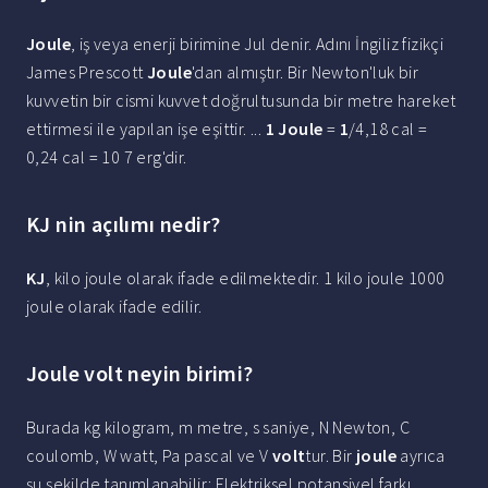
Joule
, iş veya enerji birimine Jul denir. Adını İngiliz fizikçi
James Prescott
Joule
'dan almıştır. Bir Newton'luk bir
kuvvetin bir cismi kuvvet doğrultusunda bir metre hareket
ettirmesi ile yapılan işe eşittir. ...
1 Joule
=
1
/4,18 cal =
0,24 cal = 10 7 erg'dir.
KJ nin açılımı nedir?
KJ
, kilo joule olarak ifade edilmektedir. 1 kilo joule 1000
joule olarak ifade edilir.
Joule volt neyin birimi?
Burada kg kilogram, m metre, s saniye, N Newton, C
coulomb, W watt, Pa pascal ve V
volt
tur. Bir
joule
ayrıca
şu şekilde tanımlanabilir: Elektriksel potansiyel farkı