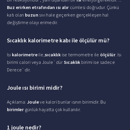
Buz erirken etrafından ısı alır
cümlesi doğrudur. Çünkü
katı olan
buzun
sıvı hale geçerken gerçekleşen hal
değiştirme olayı erimedir.
Sıcaklık kalorimetre kabı ile ölçülür mü?
Isı
kalorimetre
ile,
sıcaklık
ise termometre ile
ölçülür
. Isı
birimi calori veya Joule`dür
Sıcaklık
birimi ise sadece
Derece`dir.
Joule ısı birimi midir?
Açıklama:
Joule
ve kalori bunlar ısının birimidir. Bu
birimler
günlük hayatta çok kullanılır.
1 joule nedir?