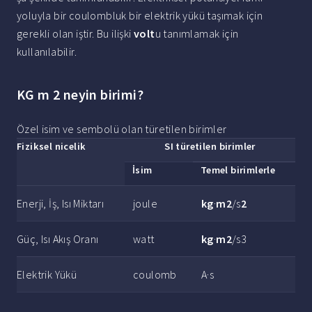
yoluyla bir coulombluk bir elektrik yükü taşımak için
gerekli olan iştir. Bu ilişki
volt
u tanımlamak için
kullanılabilir.
KG m 2 neyin birimi?
Özel isim ve sembolü olan türetilen birimler
Fiziksel nicelik
SI türetilen
birimler
İsim
Temel birimlerle
Enerji, İş, Isı Miktarı
joule
kg
·
m2
/s
2
Güç, Isı Akış Oranı
watt
kg
·
m2
/s3
Elektrik Yükü
coulomb
A·s