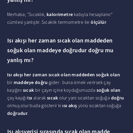
Merhaba; "Sıcaklık,
kalorimetre
kabıyla hesaplanır."
cümlesi yanlıştır. Sıcaklık termometre ile
ölçülür
.
Isı akışı her zaman sıcak olan maddeden
soğuk olan maddeye doğrudur doğru mu
yanlış mı?
Isı akışı her zaman sıcak olan maddeden soğuk olan
bir
maddeye doğru
gider . buna örnek verirsek çay
kaşığını
sıcak
bir çayın içine koyduğumuzda
soğuk olan
çay kaşığı
Isı
alarak
sıcak
olur yani sıcaktan soğuğa
doğru
olmuş olur buda gösterir ki
ısı akış
yönü sıcaktan soğuğa
doğrudur
.
Isı alışverişi sırasında sıcak olan madde