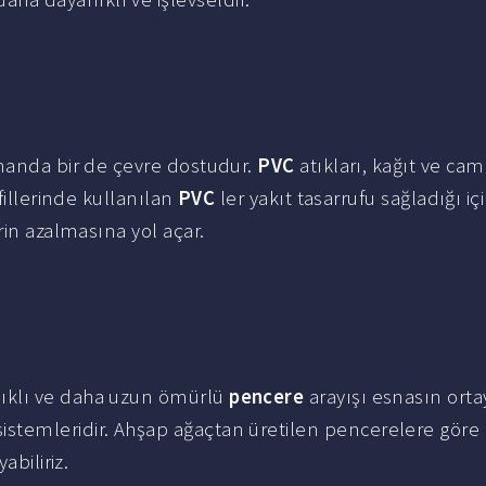
amanda bir de çevre dostudur.
PVC
atıkları, kağıt ve cam
fillerinde kullanılan
PVC
ler yakıt tasarrufu sağladığı iç
rin azalmasına yol açar.
lıklı ve daha uzun ömürlü
pencere
arayışı esnasın orta
istemleridir. Ahşap ağaçtan üretilen pencerelere göre 
abiliriz.