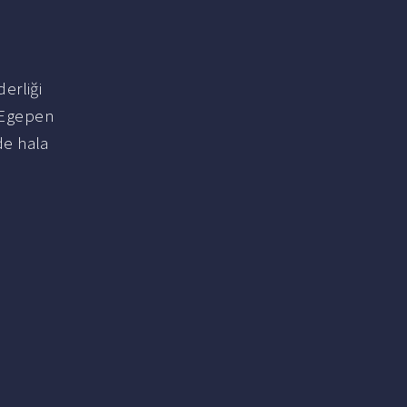
erliği
a Egepen
de hala