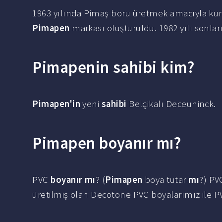
1963 yılında Pimaş boru üretmek amacıyla kurul
Pimapen
markası oluşturuldu. 1982 yılı sonlar
Pimapenin sahibi kim?
Pimapen'in
yeni
sahibi
Belçikalı Deceuninck.
Pimapen boyanır mı?
PVC
boyanır mı
? (
Pimapen
boya tutar
mı
?) PV
üretilmiş olan Decotone PVC boyalarımız ile PV