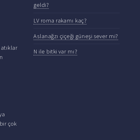
geldi?
LV roma rakamı kaç?
Aslanağzı çiçeği güneşi sever mi?
 atıklar
N ile bitki var mı?
in
ya
bir çok