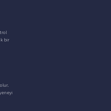
trol
k bir
olur.
ayeneyi