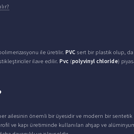
lır?
polimerizasyonu ile üretilir.
PVC
sert bir plastik olup, d
leştiriciler ilave edilir.
Pvc
(
polyvinyl chloride
) piyas
?
mer ailesinin önemli bir üyesidir ve modern bir sentetik
 profil ve kapı üretiminde kullanılan ahşap ve alüminyu
aha dayanıklı ve işlevseldir.