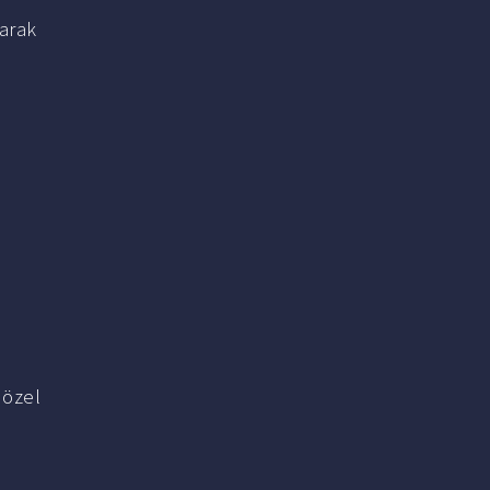
larak
 özel