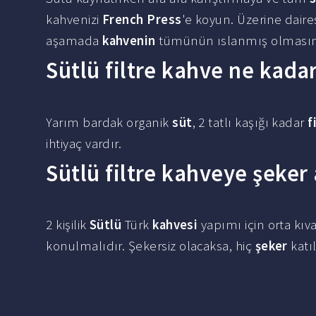
kahvenizi
French Press
'e koyun. Üzerine daires
aşamada
kahvenin
tümünün ıslanmış olmasına 
Sütlü filtre kahve ne kadar
Yarım bardak organik
süt
, 2 tatlı kaşığı kadar
f
ihtiyaç vardır.
Sütlü filtre kahveye şeker a
2 kişilik
Sütlü
Türk
kahvesi
yapımı için orta kıv
konulmalıdır. Şekersiz olacaksa, hiç
şeker
katı