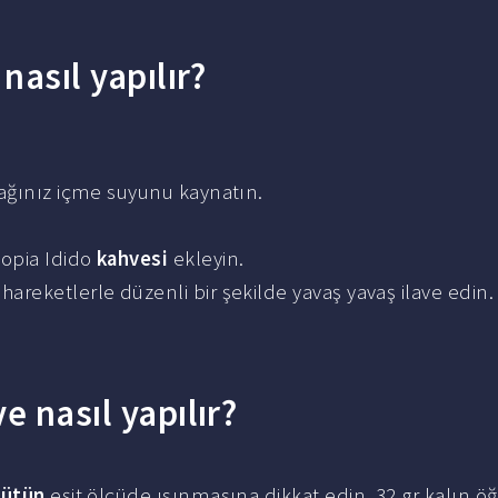
nasıl yapılır?
acağınız içme suyunu kaynatın.
iopia Idido
kahvesi
ekleyin.
hareketlerle düzenli bir şekilde yavaş yavaş ilave edin.
e nasıl yapılır?
sütün
eşit ölçüde ısınmasına dikkat edin. 32 gr kalın 