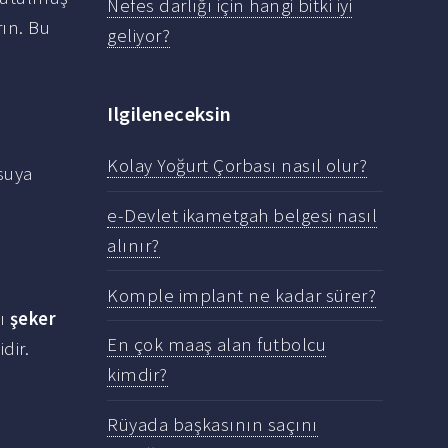
Nefes darlığı için hangi bitki iyi
rın. Bu
geliyor?
Ilgileneceksin
Kolay Yoğurt Çorbası nasıl olur?
suya
e-Devlet ikametgah belgesi nasıl
alınır?
Komple implant ne kadar sürer?
ğı
şeker
En çok maaş alan futbolcu
dir.
kimdir?
Rüyada başkasının saçını