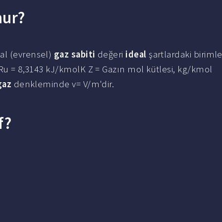
nur?
al (evrensel)
gaz sabiti
değeri
ideal
şartlardaki biriml
 Ru = 8,3143 kJ/kmolK Z = Gazın mol kütlesi, kg/kmol
gaz
denkleminde v= V/m'dir.
f?