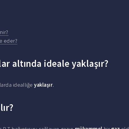
nir?
de eder?
ar altında ideale yaklaşır?
larda idealliğe
yaklaşır
.
lır?
= R T bağıntısını sağlayan gazın
mükemmel
bir
gaz
old