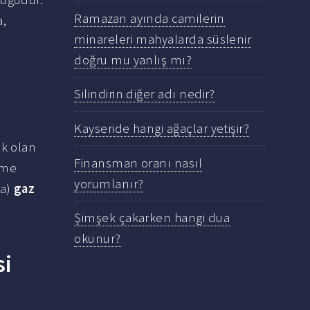
Ramazan ayında camilerin
a,
minareleri mahyalarda süslenir
doğru mu yanlış mı?
Silindirin diğer adı nedir?
Kayseride hangi ağaçlar yetişir?
ük olan
Finansman oranı nasıl
tme
yorumlanır?
ma)
gaz
Şimşek çakarken hangi dua
okunur?
si