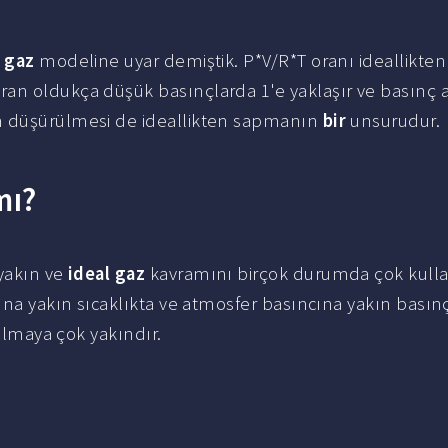
l gaz
modeline uyar demiştik. P*V/R*T oranı ideallikten
ran oldukça düşük basınçlarda 1'e yaklaşır ve basınç a
ın düşürülmesi de ideallikten sapmanın
bir
unsurudur.
mı?
yakın ve
ideal gaz
kavramını birçok durumda çok kulla
ğına yakın sıcaklıkta ve atmosfer basıncına yakın basın
lmaya çok yakındır.