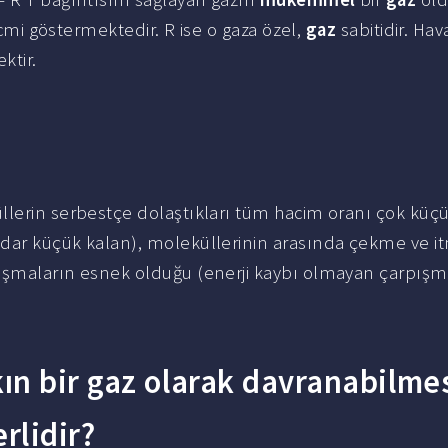
hacmi göstermektedir. R ise o gaza özel,
gaz
sabitidir. Hav
ktir.
llerin serbestçe dolaştıkları tüm hacim oranı çok küç
adar küçük kalan), moleküllerinin arasında çekme ve i
pışmaların esnek olduğu (enerji kaybı olmayan çarpış
kın bir gaz olarak davranabilme
rlidir?