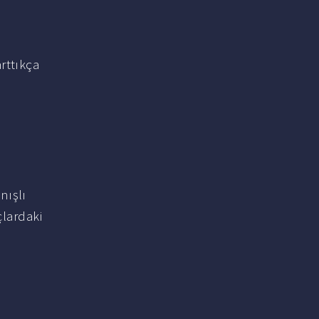
rttıkça
nışlı
çlardaki