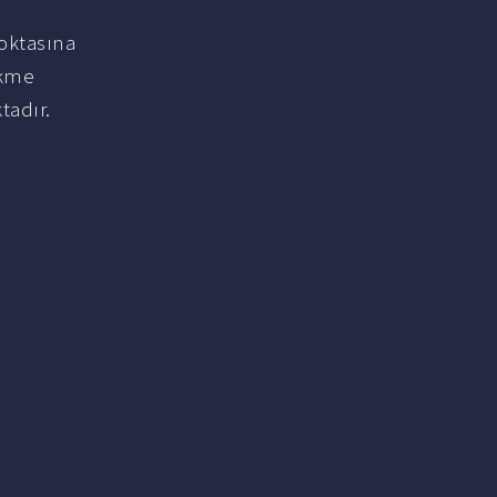
noktasına
ekme
tadır.