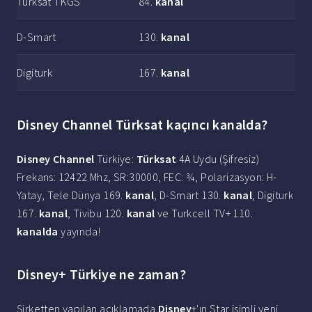
Türksat TKGS
84.
kanal
D-Smart
130.
kanal
Digiturk
167.
kanal
Disney Channel Türksat kaçıncı kanalda?
Disney Channel
Türkiye:
Türksat
4A Uydu (Şifresiz)
Frekans: 12422 Mhz, SR:30000, FEC: ¾, Polarizasyon: H-
Yatay, Tele Dünya 169.
kanal
, D-Smart 130.
kanal
, Digiturk
167.
kanal
, Tivibu 120.
kanal
ve Turkcell TV+ 110.
kanalda
yayında!
Disney+ Türkiye ne zaman?
Şirketten yapılan açıklamada
Disney
+'ın Star isimli yeni