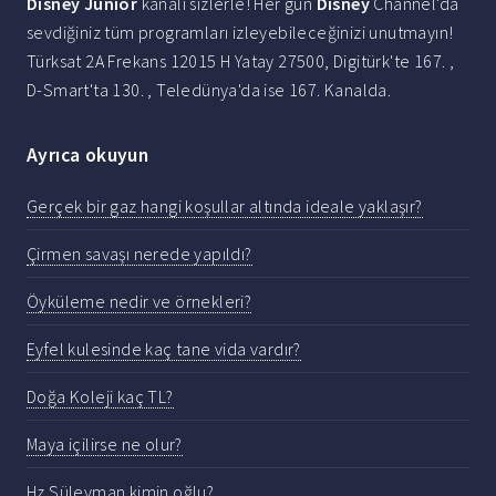
Disney Junior
kanalı sizlerle! Her gün
Disney
Channel'da
sevdiğiniz tüm programları izleyebileceğinizi unutmayın!
Türksat 2A Frekans 12015 H Yatay 27500, Digitürk'te 167. ,
D-Smart'ta 130. , Teledünya'da ise 167. Kanalda.
Ayrıca okuyun
Gerçek bir gaz hangi koşullar altında ideale yaklaşır?
Çirmen savaşı nerede yapıldı?
Öyküleme nedir ve örnekleri?
Eyfel kulesinde kaç tane vida vardır?
Doğa Koleji kaç TL?
Maya içilirse ne olur?
Hz Süleyman kimin oğlu?