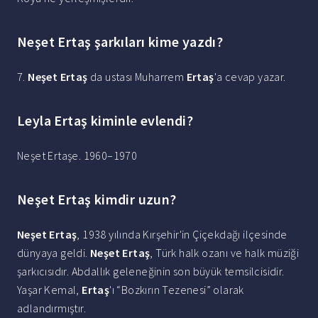
Neşet Ertaş şarkıları kime yazdı?
7.
Neşet Ertaş
da ustası Muharrem
Ertaş
'a cevap yazar.
Leyla Ertaş kiminle evlendi?
Neşet Ertaşe. 1960–1970
Neşet Ertaş kimdir uzun?
Neşet Ertaş
, 1938 yılında Kırşehir'in Çiçekdağı ilçesinde
dünyaya geldi.
Neşet Ertaş
, Türk halk ozanı ve halk müziği
şarkıcısıdır. Abdallık geleneğinin son büyük temsilcisidir.
Yaşar Kemal,
Ertaş
'ı “Bozkırın Tezenesi” olarak
adlandırmıştır.