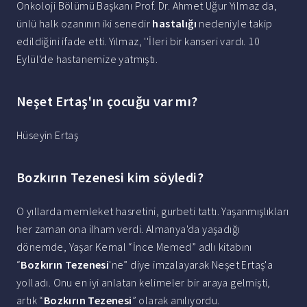
Onkoloji Bölümü Başkanı Prof. Dr. Ahmet Uğur Yılmaz da,
ünlü halk ozanının iki senedir
hastalığı
nedeniyle takip
edildiğini ifade etti. Yılmaz, ''İleri bir kanseri vardı. 10
Eylül'de hastanemize yatmıştı.
Neşet Ertaş'ın çocuğu var mı?
Hüseyin Ertaş
Bozkırın Tezenesi kim söyledi?
O yıllarda memleket hasretini, gurbeti tattı. Yaşanmışlıkları
her zaman ona ilham verdi. Almanya'da yaşadığı
dönemde, Yaşar Kemal “İnce Memed” adlı kitabını
“
Bozkırın Tezenesi
'ne” diye imzalayarak Neşet Ertaş'a
yolladı. Onu en iyi anlatan kelimeler bir araya gelmişti,
artık “
Bozkırın Tezenesi
” olarak anılıyordu.