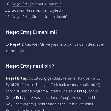
Neşet Ertaş'ın çocuğu var mı?
Bozkırın Tezenesi kim söyledi?
Neşet Ertaş Kimdir Kısaca Hayatı?
Neşet Ertaş Ermeni mi?
1-
Neşet Ertaş
Alevi'dir ve yaşamı boyunca camide ibadet
etmemiştir.
Neşet Ertaş nasıl biri?
Neşet Ertaş
, (d. 1938, Çiçekdağı, Kırşehir, Türkiye - ö. 25
Eylül 2012, İzmir, Türkiye), Türk halk ozanı ve halk müziği
şarkıcısı. Babası bağlama ustası Muharrem
Ertaş
, annesi
Döne
Ertaş
'tır. 8 yaşına kadar doğduğu köy olan Kırtıllar
Köyü'nde yaşamış, sonrasında ailesi ile birlikte İbikli
Köyü'ne yerleşmişlerdir.