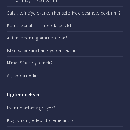
Tırmalamayan kedi var mı?
Salatı tefriciye okurken her seferinde besmele çekilir mi?
Kemal Sunal filmi nerede çekildi?
Antimaddenin gramı ne kadar?
Istanbul ankara hangi yoldan gidilir?
Mimar Sinan eşi kimdir?
Ağır soda nedir?
Ilgileneceksin
Ilvan ne anlama geliyor?
Koşuk hangi edebi döneme aittir?