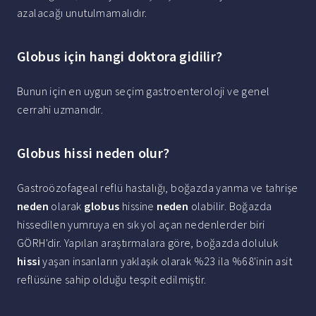
azalacağı unutulmamalıdır.
Globus için hangi doktora gidilir?
Bunun için en uygun seçim gastroenteroloji ve genel
cerrahi uzmanıdır.
Globus hissi neden olur?
Gastroözofageal reflü hastalığı, boğazda yanma ve tahrişe
neden
olarak
globus
hissine
neden
olabilir. Boğazda
hissedilen yumruya en sık yol açan nedenlerder biri
GÖRH'dir. Yapılan araştırmalara göre, boğazda doluluk
hissi
yaşan insanların yaklaşık olarak %23 ila %68'inin asit
reflüsüne sahip olduğu tespit edilmiştir.