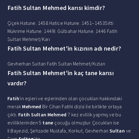
Fatih Sultan Mehmed karısı kimdir?
Çiçek Hatune. 1458 Hatice Hatune. 1451–1453Sitti
Mükrime Hatune. 1449I. Gülbahar Hatune. 1446 Fatih
Sultan Mehmet/Karı
Fatih Sultan Mehmet'in kızının adı nedir?
Gevherhan Sultan Fatih Sultan Mehmet/Kızları
Fatih Sultan Mehmet'in kaç tane karısı
vardır?
Fatih
'in eşleri ve eşlerinden olan çocukları hakkındaki
merak
Mehmed
Bir Cihan Fatihi dizisi ile birlikte ortaya
çıktı.
Fatih Sultan Mehmed
7 kez evlilik yapmış ve bu
evliliklerinden 5
tane
çocuğu olmuştur. Çocukları ise
II.Bayezid, Şehzade Mustafa, Korkut, Gevherhan
Sultan
ve
Cem
Sultan
'dır.