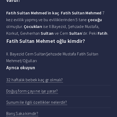
Fatih Sultan Mehmed
'
in kaç
.
Fatih Sultan Mehmed
7
kez evlilik yapmış ve bu evliliklerinden 5 tane
çocuğu
olmuştur.
Çocukları
ise II.Bayezid, Şehzade Mustafa,
Korkut, Gevherhan
Sultan
ve Cem
Sultan
'dır. Peki
Fatih
.
Fatih Sultan Mehmet oğlu kimdir?
II. Bayezid Cem SultanŞehzade Mustafa Fatih Sultan
Mehmet/Oğulları
Ayrıca okuyun
32 haftalık bebek kaç gr olmalı?
Doğuş form çayı ne işe yarar?
Sunum ile ilgili özellikler nelerdir?
Barış Saka kimdir?