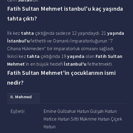
Fatih Sultan Mehmet istanbul'u kaç yaşında
tahta çıktı?
İlk kez
tahta
çıktığında sadece 12 yaşındaydı. 21
yaşında
İstanbul'u
fethetti ve Osmanlı İmparatorluğunun ''7
Cihana Hükmeden'' bir imparatorluk olmasını sağladı.
İkinci kez
tahta
çıktığında 19
yaşında
olan
Fatih Sultan
Mehmet
'in en büyük hedefi
İstanbul'u
fethetmekti.
Fatih Sultan Mehmet'in çocuklarının ismi
nedir?
II.
Mehmed
Eş(ler)i
Emine Gülbahar Hatun Gülşah Hatun
Hatice Hatun Sitti Mükrime Hatun Çiçek
Hatun