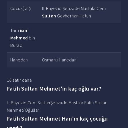
Çocuk(lar)ı
II. Bayezid Şehzade Mustafa Cem
Sultan
Gevherhan Hatun
Tam
ismi
Mehmed
bin
Murad
Hanedan
Osmanlı Hanedanı
18 satır daha
Fatih Sultan Mehmet'in kaç oğlu var?
II. Bayezid Cem SultanŞehzade Mustafa Fatih Sultan
Mehmet/Oğulları
Fatih Sultan Mehmet Han'ın kaç çocuğu
vardı?