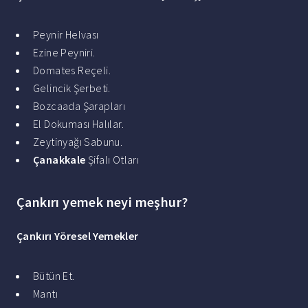
Peynir Helvası
Ezine Peyniri.
Domates Reçeli.
Gelincik Şerbeti.
Bozcaada Şarapları
El Dokuması Halılar.
Zeytinyağı Sabunu.
Çanakkale
Şifalı Otları
Çankırı yemek neyi meşhur?
Çankırı
Yöresel
Yemekler
Bütün Et.
Mantı