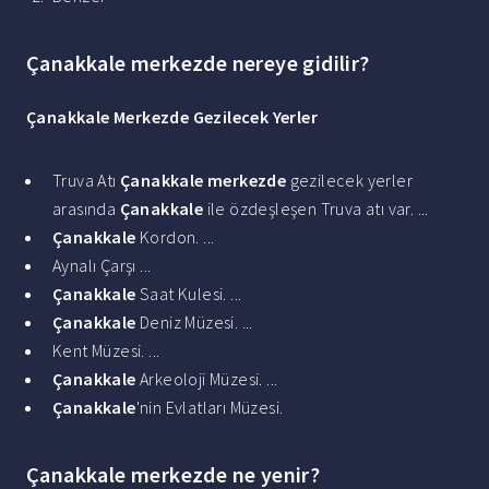
Çanakkale merkezde nereye gidilir?
Çanakkale Merkezde
Gezilecek Yerler
Truva Atı
Çanakkale merkezde
gezilecek yerler
arasında
Çanakkale
ile özdeşleşen Truva atı var. ...
Çanakkale
Kordon. ...
Aynalı Çarşı ...
Çanakkale
Saat Kulesi. ...
Çanakkale
Deniz Müzesi. ...
Kent Müzesi. ...
Çanakkale
Arkeoloji Müzesi. ...
Çanakkale
'nin Evlatları Müzesi.
Çanakkale merkezde ne yenir?