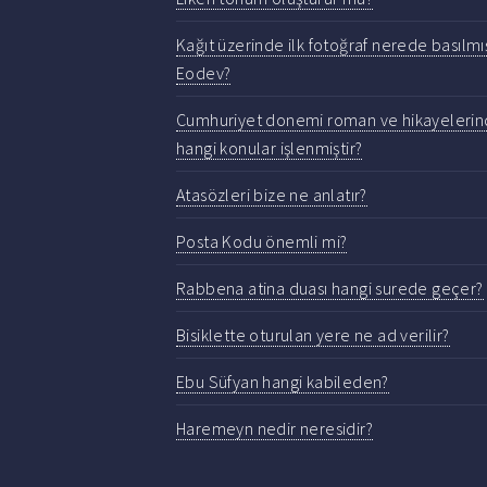
Kağıt üzerinde ilk fotoğraf nerede basılmış
Eodev?
Cumhuriyet donemi roman ve hikayeleri
hangi konular işlenmiştir?
Atasözleri bize ne anlatır?
Posta Kodu önemli mi?
Rabbena atina duası hangi surede geçer?
Bisiklette oturulan yere ne ad verilir?
Ebu Süfyan hangi kabileden?
Haremeyn nedir neresidir?