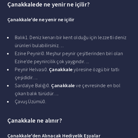
Çanakkalede ne yenir ne içilir?
Çanakkale'de ne yenir ne içilir
Balık1. Deniz kenarı bir kent olduğu için lezzetli deniz
ürünleri bulabilirsiniz. ...
Ezine Peyniri0. Meşhur peynir çeşitlerinden biri olan
Ezine'de peynircilik çok yaygındır. ...
Peynir Helvası0.
Çanakkale
yöresine özgü bir tatlı
çeşididir. ...
Sardalye Balığı0.
Çanakkale
ve çevresinde en bol
çıkan balık türüdür. ...
Çavuş Üzümü0.
Çanakkale ne alınır?
Çanakkale
'
den Alınacak
Hediyelik Eşyalar