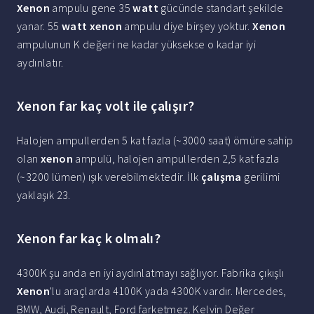
Xenon
ampulu gene 35
watt
gücünde standart şekilde
yanar. 55
watt xenon
ampulu diye birşey yoktur.
Xenon
ampulunun K değeri ne kadar yüksekse o kadar iyi
aydınlatır.
Xenon far kaç volt ile çalışır?
Halojen ampullerden 5 kat fazla (~3000 saat) ömüre sahip
olan
xenon
ampulü, halojen ampullerden 2,5 kat fazla
(~3200 lümen) ışık verebilmektedir. İlk
çalışma
gerilimi
yaklaşık 23.
Xenon far kaç k olmalı?
4300K şu anda en iyi aydınlatmayı sağlıyor. Fabrika çıkışlı
Xenon
'lu araçlarda 4100K yada 4300K vardır. Mercedes,
BMW, Audi, Renault, Ford farketmez. Kelvin Değer