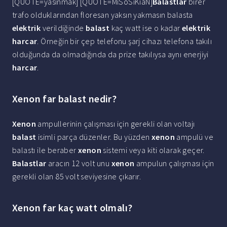
[QUOTE=yasinmak] [QUOTE=MiSoSiKiaN]
Balastlar
birer
trafo olduklarından floresan yaksın yakmasın balasta
elektrik
verildiğinde
balast
kaç watt ise o kadar
elektrik
harcar
. Örneğin bir çep telefonu şarj cihazı telefona takılı
olduğunda da olmadığında da prize takılıysa aynı enerjiyi
harcar
.
Xenon far balast nedir?
Xenon
ampullerinin çalışması için gerekli olan voltajı
balast
isimli parça düzenler. Bu yüzden
xenon
ampulü ve
balastı ile beraber
xenon
sistemi veya kiti olarak geçer.
Balastlar
aracın 12 volt unu
xenon
ampulun çalışması için
gerekli olan 85 volt seviyesine çıkarır.
Xenon far kaç watt olmalı?