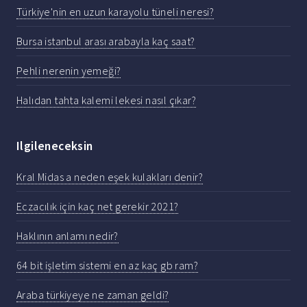
Türkiye'nin en uzun karayolu tüneli neresi?
Bursa istanbul arası arabayla kaç saat?
Pehli nerenin yemeği?
Halıdan tahta kalemi lekesi nasıl çıkar?
Ilgileneceksin
Kral Midas a neden eşek kulakları denir?
Eczacılık için kaç net gerekir 2021?
Haklının anlamı nedir?
64 bit işletim sistemi en az kaç gb ram?
Araba türkiyeye ne zaman geldi?