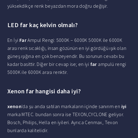
yüksekdikçe renk beyazdan mora doğru değişir.
LED far kaç kelvin olmalı?
En İyi
Far
Ampul Rengi: 5000K – 6000K 5000K ile 6000K
arası renk sıcaklığı, insan gözünün en iyi gördüğü ışık olan
güneş ışığına en çok benzeyendir. Bu sorunun cevabı bu
kadar basittir. Diğer bir cevap ise; en iyi
far
ampulü rengi
5000K ile 6000K arası renktir.
Xenon far hangisi daha iyi?
xenon
'da şu anda satılan markaların içinde sanırım en
iyi
marka MTEC. bundan sonra ise TEXON,CYCLONE geliyor.
Bosch, Philips, Hella en iyileri. Ayrıca Cenmax, Texon
bunlarda kalitelidir.