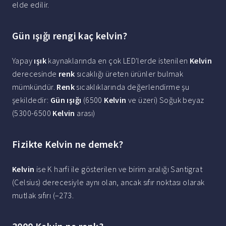
elde edilir.
Gün ışığı rengi kaç kelvin?
Yapay
ışık
kaynaklarında en çok LED'lerde istenilen
Kelvin
derecesinde
renk
sıcaklığı üreten ürünler bulmak
mümkündür.
Renk
sıcaklıklarında değerlendirme şu
şekildedir:
Gün ışığı
(6500
Kelvin
ve üzeri) Soğuk beyaz
(5300-6500
Kelvin
arası)
Fizikte Kelvin ne demek?
Kelvin
ise K harfi ile gösterilen ve birim aralığı Santigrat
(Celsius) derecesiyle aynı olan, ancak sıfır noktası olarak
mutlak sıfırı (–273.