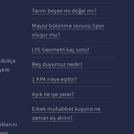
Tarım beşeri mi doğal mı?
Mayoz bölünme sonucu Spor
oluşur mu?
LYS Geometri kaç soru?
ldukça
Beş duyumuz nedir?
yere
1 KPA neye eşittir?
Aşık ne işe yarar?
Erkek muhabbet kuşuna ne
zaman eş alınır?
klarını
itti.