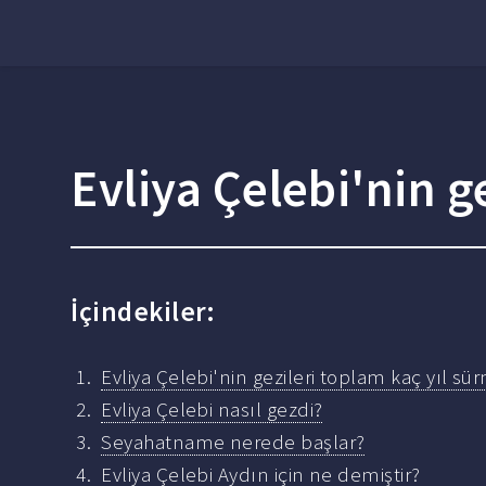
Evliya Çelebi'nin g
İçindekiler:
Evliya Çelebi'nin gezileri toplam kaç yıl sü
Evliya Çelebi nasıl gezdi?
Seyahatname nerede başlar?
Evliya Çelebi Aydın için ne demiştir?