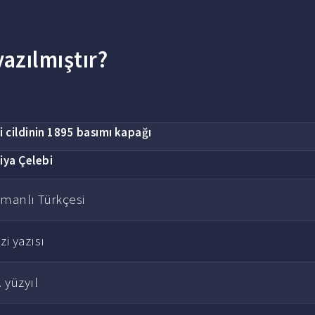
azılmıştır?
ci cildinin 1895 basımı kapağı
liya Çelebi
manlı Türkçesi
zi yazısı
. yüzyıl