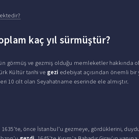
ektedir?
 toplam kaç yıl sürmüştür?
ütün görmüş ve gezmiş olduğu memleketler hakkında o
rk Kültür tarihi ve
gezi
edebiyat açısından önemli bir 
ri 10 cilt olan Seyahatname eserinde ele almıştır.
 1635'te, önce İstanbul'u gezmeye, gördüklerini, duydu
rabzon'u
gezdi
, 1645'te Kırım'a Bahadır Giray'ın yanına g