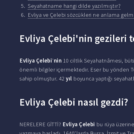
Seyahatname hangi dilde yazılmıştır?
Evliya ve Çelebi sözcükleri ne anlama gelm
Evliya Çelebi'nin gezileri
Evliya Çelebi
'
nin
10 ciltlik Seyahatnâmesi, b
önemli bilgiler içermektedir. Eser bu yönden Tü
sahip olmuştur. 42
yıl
boyunca yaptığı seyahatle
Evliya Çelebi nasıl gezdi?
NERELERE GİTTİ?
Evliya Çelebi
bu rüya üzerine
yazmaya başladı. 1640'larda Bursa, İzmit ve T