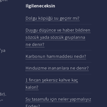
Ilgileneceksin
Dolgu köpüğü su geçirir mi?
Duygu düşünce ve haber bildiren
sözcük yada sözcük gruplarına
ne denir?
'ya
Karbonun hammaddesi nedir?
Hinduizme inananlara ne denir?
1 fincan şekersiz kahve kaç
kalori?
ir).
Su tasarrufu için neler yapmalıyız
''
Eodev?