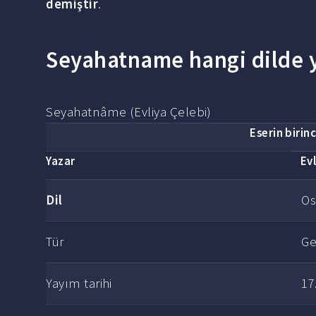
demiştir
.
Seyahatname hangi dilde y
Seyahatnâme (Evliya Çelebi)
Eserin birin
Yazar
Ev
Dil
Os
Tür
Ge
Yayım tarihi
17