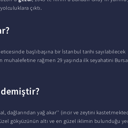
yolculuklara çıktı.
ar?
 neticesinde başlıbaşına bir İstanbul tarihi sayılabilecek
ının muhalefetine rağmen 29 yaşında ilk seyahatini Bursa
 demiştir?
al, dağlarından yağ akar'' (incir ve zeytini kastetmekted
üzel gökyüzünün altı ve en güzel iklimin bulunduğu yer