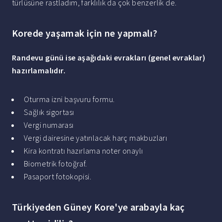
türlüsüne rastladım, farklılık da çok benzerlik de.
Korede yaşamak için ne yapmalı?
Randevu günü ise aşağıdaki evrakları (genel evraklar)
hazırlamalıdır.
Oturma izni başvuru formu.
Sağlık sigortası
Vergi numarası
Vergi dairesine yatırılacak harç makbuzları
Kira kontratı hazırlama noter onaylı
Biometrik fotoğraf.
Pasaport fotokopisi.
Türkiyeden Güney Kore'ye arabayla kaç