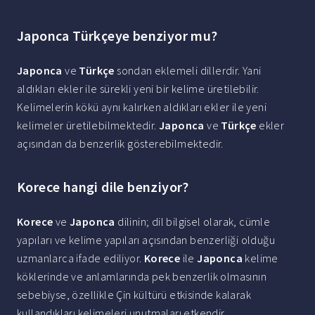
Japonca Türkçeye benziyor mu?
Japonca
ve
Türkçe
sondan eklemeli dillerdir. Yani
aldıkları ekler ile sürekli yeni bir kelime üretilebilir.
Kelimelerin kökü aynı kalırken aldıkları ekler ile yeni
kelimeler üretilebilmektedir.
Japonca
ve
Türkçe
ekler
açısından da benzerlik gösterebilmektedir.
Korece hangi dile benziyor?
Korece
ve
Japonca
dilinin; dil bilgisel olarak, cümle
yapıları ve kelime yapıları açısından benzerliği olduğu
uzmanlarca ifade ediliyor.
Korece
ile
Japonca
kelime
köklerinde ve anlamlarında pek benzerlik olmasının
sebebiyse, özellikle Çin kültürü etkisinde kalarak
kullandıkları kelimeleri unutmaları etkendir.