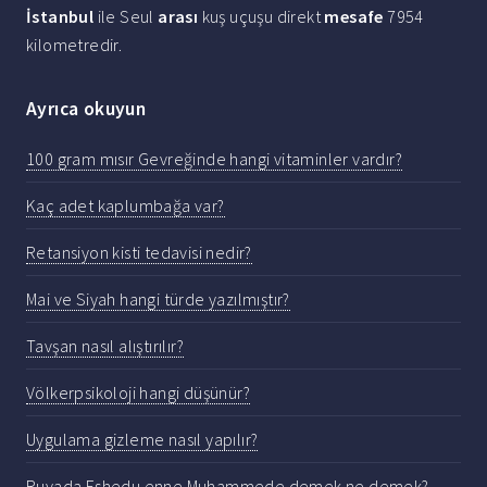
İstanbul
ile Seul
arası
kuş uçuşu direkt
mesafe
7954
kilometredir.
Ayrıca okuyun
100 gram mısır Gevreğinde hangi vitaminler vardır?
Kaç adet kaplumbağa var?
Retansiyon kisti tedavisi nedir?
Mai ve Siyah hangi türde yazılmıştır?
Tavşan nasıl alıştırılır?
Völkerpsikoloji hangi düşünür?
Uygulama gizleme nasıl yapılır?
Ruyada Eshedu enne Muhammede demek ne demek?